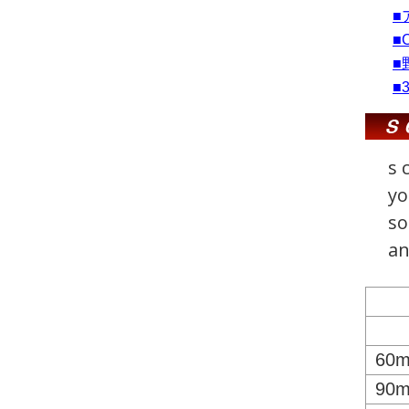
■
■
■
■
s 
yo
so
an
60m
90m