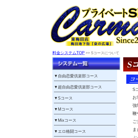
料金システムTOP
>> Sコースについて
▼
自由恋愛倶楽部コース
▼
超自由恋愛倶楽部コース
S
お
▼
Sコース
強
▼
Mコース
鞭
▼
Mixコース
ご
ま
▼
エロ格闘コース
ぶ