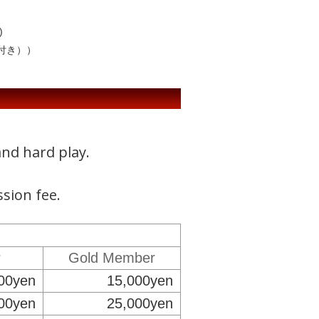
)
キ付き））
and hard play.
ssion fee.
r
Gold Member
00yen
15,000yen
00yen
25,000yen