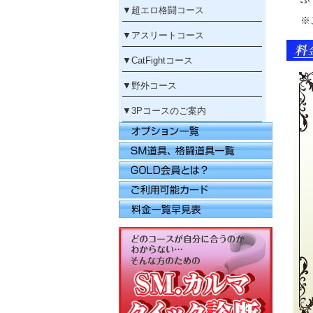
▼
超エロ格闘コース
※
▼
アスリートコース
▼
CatFightコース
▼
野外コース
▼
3Pコースのご案内