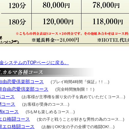
金システムのTOPページに戻る。
自由恋愛倶楽部コース
(プレイ時間4時間『保証』!！…)
超自由恋愛倶楽部コース
(完全時間無制限！！)
Sコース
(お客様が主導権を握り女の子を責めていただくコース…)
Mコース
(お客様が受身のコース…)
Mixコース
(SもMも楽しめるコース…)
エロ格闘コース
(女の子と戦うことが好きな男性の為のコース…)
超エロ格闘コース
(お触りOK!女の子の全裸での格闘OK!…)