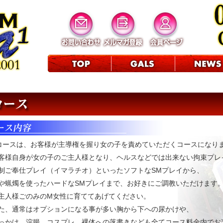
コースは、お客様が主導権を握り女の子を責めていただくコースになり
客様自身が女の子のご主人様となり、ヘルスなどでは出来ない拘束プレ
制ご奉仕プレイ（イマラチオ）といったソフトなSMプレイから、
や蝋燭を使ったハードなSMプレイまで、お好きにご調教いただけます
主人様ごのみのM女性に育ててあげてください。
た、通常はオプションになる事が多い胸から下への尿かけや、
っかけ、浣腸、コスプレ、裸体への落書きなども全てコース料金内でお