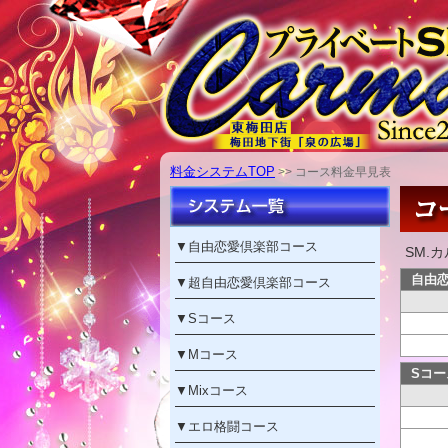
料金システムTOP
>> コース料金早見表
▼
自由恋愛倶楽部コース
SM.
自由恋
▼
超自由恋愛倶楽部コース
▼
Sコース
▼
Mコース
Sコー
▼
Mixコース
▼
エロ格闘コース