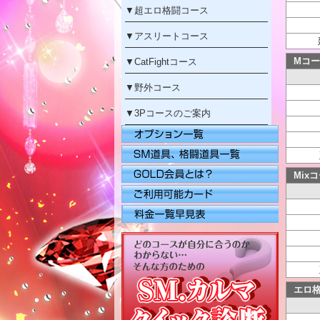
▼
超エロ格闘コース
▼
アスリートコース
Mコー
▼
CatFightコース
▼
野外コース
▼
3Pコースのご案内
Mix
エロ格