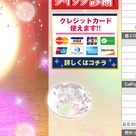
超エロ
Cat
延長30
野外コ