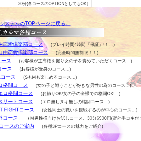
30分(各コースのOPTIONとしてもOK）
システムのTOPページに戻る。
由恋愛倶楽部コース
(プレイ時間4時間『保証』!！…)
自由恋愛倶楽部コース
(完全時間無制限！！)
コース
(お客様が主導権を握り女の子を責めていただくコース…)
コース
(お客様が受身のコース…)
ixコース
(SもMも楽しめるコース…)
ロ格闘コース
(女の子と戦うことが好きな男性の為のコース…)
エロ格闘コース
(お触りOK!女の子の全裸での格闘OK!…)
スリートコース
(エロ無しヌキ無しの格闘コース…)
T FIGHTコース
(女性同士の戦いを観戦するのが中心のコース…)
外コース
（Ｍ男性様向けお試しコース、30分6900円(野外手コキ付
Pコースのご案内
(各種3Pコースの魅力をご紹介)