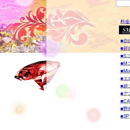
料金
■自
■超
■S
■M
■M
■エ
■超
■ア
■CA
■野
■3