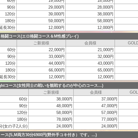
60分
19,000円
18,000円
90分
29,000円
28,000円
120分
39,000円
38,000円
180分
59,000円
58,000円
延長30分
12,000円
12,000円
格闘コース(エロ格闘コース＆M性感プレイ)
ご新規様
会員様
GOL
60分
22,000円
21,000円
90分
33,000円
32,000円
120分
44,000円
43,000円
180分
66,000円
65,000円
延長30分
12,000円
12,000円
Fightコース(女性同士の戦いを観戦するのが中心のコース…)
ご新規様
会員様
GO
60分
38,000円
37,000円
90分
48,000円
47,000円
120分
58,000円
57,000円
180分
78,000円
77,000円
分(女の子2人分)
24,000円
24,000円
ース(S,M両方30分6900円(野外手コキ付き）です。…)