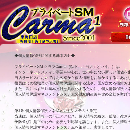
◆個人情報保護に関する基本方針◆ 

プライベートSM クラブCarma（以下、「当店」という。）は､

インターネットメディア事業を中心に、世の中にない新しい価値を生
当店サービスにおいてはお客様から個人情報をお預かりするにあたり
役員はじめ役職員が個人情報保護に関する法令、国が定める指針およ
また、次に示す当店基本方針を具現化するために、個人情報保護マネ
個人情報保護マネジメントシステムの継続的改善を含め全社を挙げて
第1条 個人情報保護マネジメントシステムの策定

当店は、個人情報への不正アクセス、個人情報の紛失、破壊、改ざん
予防並びに是正のために必要な対応策を講じます。また、個人情報の
個人情報保護マネジメントシステムを策定し、実施します。
