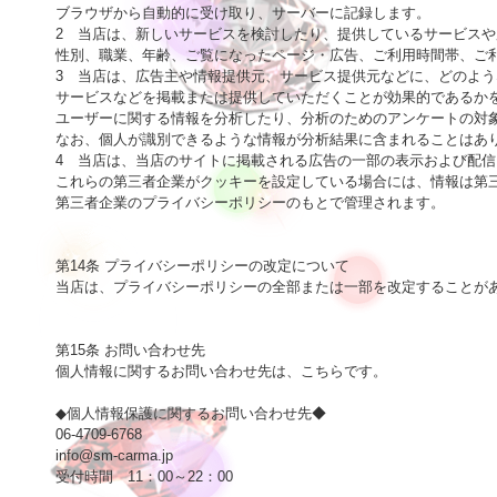
ブラウザから自動的に受け取り、サーバーに記録します。

2　当店は、新しいサービスを検討したり、提供しているサービスや
性別、職業、年齢、ご覧になったページ・広告、ご利用時間帯、ご利
3　当店は、広告主や情報提供元、サービス提供元などに、どのよう
サービスなどを掲載または提供していただくことが効果的であるかを
ユーザーに関する情報を分析したり、分析のためのアンケートの対象
なお、個人が識別できるような情報が分析結果に含まれることはあり
4　当店は、当店のサイトに掲載される広告の一部の表示および配信
これらの第三者企業がクッキーを設定している場合には、情報は第三
第三者企業のプライバシーポリシーのもとで管理されます。

第14条 プライバシーポリシーの改定について

当店は、プライバシーポリシーの全部または一部を改定することがあ
第15条 お問い合わせ先

個人情報に関するお問い合わせ先は、
こちら
です。

◆個人情報保護に関するお問い合わせ先◆

info@sm-carma.jp