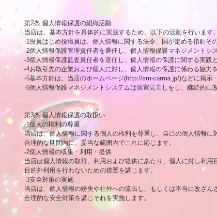
第2条 個人情報保護の組織活動

当店は、基本方針を具体的に実践するため、以下の活動を行います。
-1役員はじめ役職員は、個人情報に関する法令、国が定める指針その
-2個人情報保護管理責任者を選任し、個人情報保護マネジメントシ
-3個人情報保護監査責任者を選任し、個人情報の保護に関する実践と
-4お取引先の企業および個人に対し、個人情報の保護に係わる協力を
-5基本方針は、当店のホームページ(http://sm-carma.jp/
-6個人情報保護マネジメントシステムは適宜見直しをし、継続的に改
第3条 個人情報保護の取扱い

-1個人の権利の尊重

当店は、個人情報に関する個人の権利を尊重し、自己の個人情報に対
合理的な期間内に、妥当な範囲内でこれに応じます。

-2個人情報の収集・利用・提供

当店は個人情報の取得、利用および提供にあたり、個人に対し利用目
目的外利用を行わないための措置を講じます。

-3安全対策の実施

当店は、個人情報の紛失や社外への流出し、もしくは不当に改ざんさ
合理的な安全対策を講じそれを実施します。
