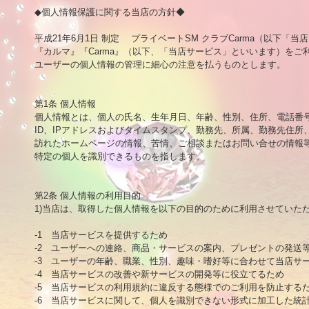
◆個人情報保護に関する当店の方針◆

平成21年6月1日 制定 　プライベートSM クラブCarma（以下「当
『カルマ』『Carma』（以下、「当店サービス」といいます）をご
ユーザーの個人情報の管理に細心の注意を払うものとします。

第1条 個人情報

個人情報とは、個人の氏名、生年月日、年齢、性別、住所、電話番号
ID、IPアドレスおよびタイムスタンプ、勤務先、所属、勤務先住所
訪れたホームページの情報、苦情、ご相談またはお問い合せの情報等
特定の個人を識別できるものを指します。

第2条 個人情報の利用目的

1)当店は、取得した個人情報を以下の目的のために利用させていただ
-1　当店サービスを提供するため

-2　ユーザーへの連絡、商品・サービスの案内、プレゼントの発送等
-3　ユーザーの年齢、職業、性別、趣味・嗜好等に合わせて当店サ
-4　当店サービスの改善や新サービスの開発等に役立てるため

-5　当店サービスの利用規約に違反する態様でのご利用を防止するた
-6　当店サービスに関して、個人を識別できない形式に加工した統計