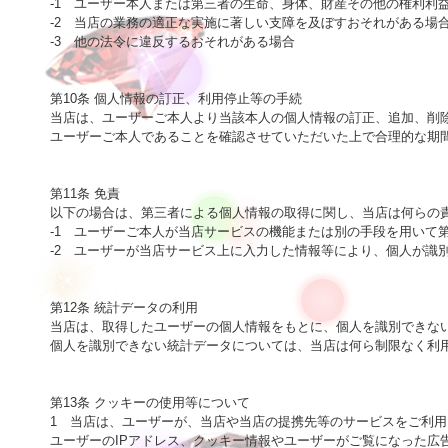
-1　ユーザー本人または第三者の生命、身体、財産その他の権利利益
-2　当店の業務の適正な実施に著しい支障を及ぼすおそれがある場合
-3　他の法令に違反するおそれがある場合

第10条 個人情報の訂正、利用停止等の手続

当店は、ユーザーご本人より当該本人の個人情報の訂正、追加、削除
ユーザーご本人であることを確認させていただいた上で合理的な期間
第11条 免責

以下の場合は、第三者による個人情報の取得に関し、当店は何らの責
-1　ユーザーご本人が当店サービスの機能または別の手段を用いて第
-2　ユーザーが当店サービス上に入力した情報等により、個人が識別
第12条 統計データの利用

当店は、取得したユーザーの個人情報をもとに、個人を識別できない
個人を識別できない統計データについては、当店は何ら制限なく利用
第13条 クッキーの使用等について

1　当店は、ユーザーが、当店や当店の提携先等のサービスをご利用
ユーザーのIPアドレス、クッキー情報やユーザーがご覧になった広