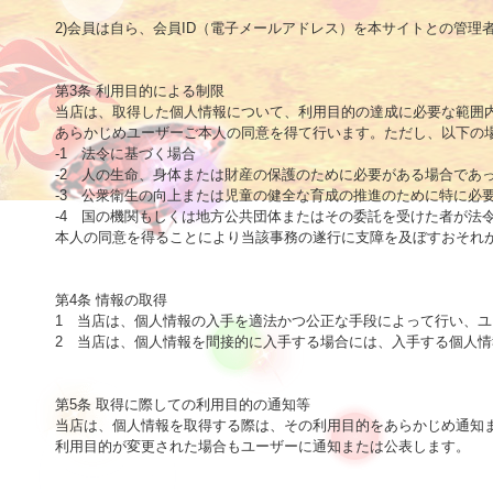
2)会員は自ら、会員ID（電子メールアドレス）を本サイトとの管理
第3条 利用目的による制限

当店は、取得した個人情報について、利用目的の達成に必要な範囲内
あらかじめユーザーご本人の同意を得て行います。ただし、以下の場
-1　法令に基づく場合

-2　人の生命、身体または財産の保護のために必要がある場合であ
-3　公衆衛生の向上または児童の健全な育成の推進のために特に必
-4　国の機関もしくは地方公共団体またはその委託を受けた者が法
本人の同意を得ることにより当該事務の遂行に支障を及ぼすおそれが
第4条 情報の取得

1　当店は、個人情報の入手を適法かつ公正な手段によって行い、ユ
2　当店は、個人情報を間接的に入手する場合には、入手する個人情
第5条 取得に際しての利用目的の通知等

当店は、個人情報を取得する際は、その利用目的をあらかじめ通知ま
利用目的が変更された場合もユーザーに通知または公表します。
