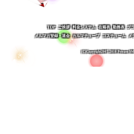
TOP
ご挨拶
料金システム
在籍表
勤務表
グ
メルマガ登録・退会
カルマチューブ
コスチューム
メ
(C)Copyright2007-2010 Private SM