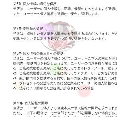
第6条 個人情報の適切な保護

当店は、ユーザーの個人情報を、正確、最新のものとするよう適切な
また、ユーザーの個人情報を適切かつ安全に管理します。

第7条 委託先の監督

当店は、取得した個人情報の取扱いを委託する場合があります。その
委託を受けた者に対する必要かつ適切な監督をおこないます。

第8条 個人情報の第三者への提供

当店は、ユーザーの個人情報について、ユーザーご本人の同意を得ず
提供先・提供内容を特定したうえで、ユーザーの同意を得た場合に限
-1　当店の業務委託先が、当店に代わってダイレクトメール、電子
-2　当店の業務委託先が、当店に代わってアフターサービスなどの
-3　統計的情報を提供する目的で、個々の個人情報を集積または分
-4　プレゼントの発送等のために配送業者にユーザーの個人情報を提
-5　法令により開示または提供が許容されている場合

第９条 個人情報の開示

当店は、ユーザーご本人より当該本人の個人情報の開示を求められた
ただし、以下の場合は、その全部または一部を開示しない場合があり