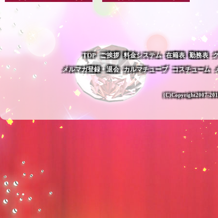
LOOK >>
TOP
ご挨拶
料金システム
LOOK >>
在籍表
勤務表
メルマガ登録・退会
カルマチューブ
コスチューム
(C)Copyright2007-201