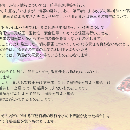
送信した個人情報については、暗号化処理等を行い、

分な注意を払いますが、情報の漏洩、消失、第三者による改ざん等の防止の保証
、第三者による改ざん等により発生した利用者または第三者の損害について、
ｰﾀ、あるいはEﾒｰﾙ等で利用者にお送りする情報、ﾃﾞｰﾀ等について、

有用性、完成度、道徳性、安全性等、いかなる保証も行いません。

理由の如何にかかわらず一切の責任を負わないものとします。

ったことにより発生した一切の損害について、いかなる責任も負わないものとし
する場合は、保護者の同意の上でご利用申込みいただき、

については、保護者の同意を得ているものとみなします。

の損害全てに対し、当店はいかなる責任をも負わないものとし、

ます。

とにより、他のお客様または第三者に対して損害等を与えた場合には、

解決し、当店には一切迷惑を与えないものとします。

違法な行為によって当店に損害を与えた場合、

償の請求ができるものとします。

等で、その内容に関する守秘義務の履行を求める表記があった場合には、

いて守秘義務を負うものとします。 
