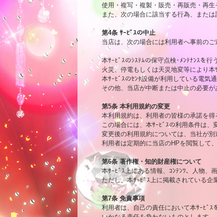
使用・複写・複製・販売・再販売・再生
また、次の場合に該当する行為、または
第4条 ｻｰﾋﾞｽの中止

当店は、次の場合には利用者へ事前のご
本ｻｰﾋﾞｽのｼｽﾃﾑの保守点検･ﾒﾝﾃﾅﾝｽを行
火災、停電もしくは天災地変等により本ｻｰ
本ｻｰﾋﾞｽのｾﾝﾀ設備が利用している電気通信
その他、当店が中断または中止の必要が
第5条 本利用規約の変更

本利用規約は、利用者の皆様の承諾を得
この場合には、本ｻｰﾋﾞｽの利用条件は、
変更後の利用規約については、当社が別途
利用者は定期的に当店のHPを閲覧して、
第6条 著作権・知的財産権について

本ｻｰﾋﾞｽ上にある情報、ｺﾝﾃﾝﾂ、人
ただし、本ｻｰﾋﾞｽ上に掲載されている
第7条 免責事項

利用者は、自己の責任において本ｻｰﾋﾞ
いかなる責任を負わないものとします。
