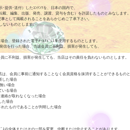
示･提供･送付）したｺﾝﾃﾝﾂを、日本の国内で、

転載、編集、出版、発売、譲渡、貸与を含む）を許諾したものとみなします。
記事として掲載されることをあらかじめご了承下さい。

しないものとします。

う場合、登録された電子ﾒｰﾙｱﾄﾞﾚｽを使用するものとします。

にて受発信を行った場合、当該会員に不利益、損害が発生しても、



該会員に不利益、損害が発生しても、当店はその責任を負わないものとします。

当店は、会員に事前に通知することなく会員資格を抹消することができるものと
した場合

が無い場合

いる場合

る連絡が取れなくなった場合

た場合

されたものであることが判明した場合

ｰﾋﾞｽの全体またはその一部を変更、中断または中止することがあります。
