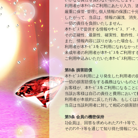
利用者が本ｻｲﾄのご利用にあたり入力、
厳重に保管･管理し個人情報の保護に十
したがって、当店は、情報の漏洩、消失
一切の責任を負担いたしません。

本ｻｰﾋﾞｽで提供する情報やｻｰﾋﾞｽ、ﾃﾞ
その正確性、最新性、確実性、動作性、
また、情報内容に誤りがあった場合も、
利用者が本ｻｰﾋﾞｽをご利用になれなか
未成年者の利用者が本ｻｰﾋﾞｽをご利用
ご利用申込みいただいた本ｻｰﾋﾞｽ利用
第8条 損害賠償

本ｻｰﾋﾞｽの利用により発生した利用者
一切の損害賠償をする義務はないものとし
お客様が、本ｻｰﾋﾞｽをご利用になるこ
当該お客様は自己の責任と費用において
利用者が本規約に反した行為、もしくは
当店は当該利用者に対して相応の損害賠
第9条 会員の機密保持

1)会員は、回答を求められたｱﾝｹｰﾄ
そのｱﾝｹｰﾄ等を通じて知り得た情報につ