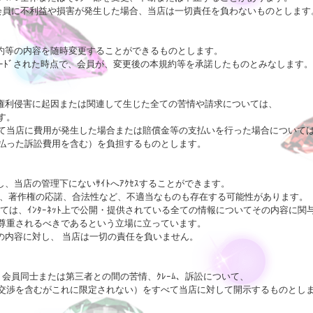
い、会員に不利益や損害が発生した場合、当店は一切責任を負わないものとします。
規約等の内容を随時変更することができるものとします。

ﾟﾛｰﾄﾞされた時点で、会員が、変更後の本規約等を承諾したものとみなします。 
の権利侵害に起因または関連して生じた全ての苦情や請求については、

。

て当店に費用が発生した場合または賠償金等の支払いを行った場合については
った訴訟費用を含む）を負担するものとします。 

在し、当店の管理下にないｻｲﾄへｱｸｾｽすることができます。

確さ、著作権の応諾、合法性など、不適当なものも存在する可能性があります。

たっては、ｲﾝﾀｰﾈｯﾄ上で公開・提供されている全ての情報についてその内容に関与
尊重されるべきであるという立場に立っています。

ﾄの内容に対し、 当店は一切の責任を負いません。 

店、会員同士または第三者との間の苦情、ｸﾚｰﾑ、訴訟について、

交渉を含むがこれに限定されない）をすべて当店に対して開示するものとします