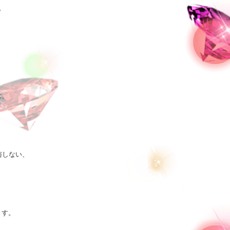




、

しない、

。 
