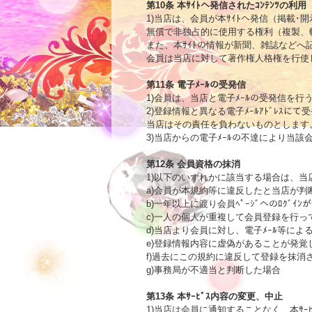
第10条 本ｻｲﾄへ発信されたｺﾝﾃﾝﾂの利用

1)当店は、会員が本ｻｲﾄへ発信（掲載･開
無償で非独占的に使用する権利（複製、
また、本ｻｲﾄの情報が新聞、雑誌などへ
会員は当店に対して著作権人格権を行使
第11条 電子ﾒｰﾙの受発信

1)会員は、当店と電子ﾒｰﾙの受発信を行
2)登録情報と異なる電子ﾒｰﾙｱﾄﾞﾚｽ
当店はその責任を負わないものとします。
3)当店からの電子ﾒｰﾙの不達により当
第12条 会員資格の抹消

1)以下のいずれかに該当する場合は、
a)会員が本規約等に違反したと当店が判断
b)一年以上に渡り会員ﾍﾟｰｼﾞへのﾛｸﾞｲﾝ
c)一人の個人が重複して会員登録を行って
d)当店より会員に対し、電子ﾒｰﾙ等によ
e)登録情報内容に虚偽があることが発覚し
f)過去にこの規約に違反して登録を抹消
g)事務局が不適当と判断した場合 

第13条 本ｻｰﾋﾞｽ内容の変更、中止

1)当店は会員に通知することなく、本ｻ