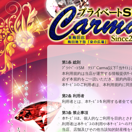
第1条 総則

ﾌﾟﾗｲﾍﾞｰﾄSM　ｸﾗﾌﾞCarma(以
本利用規約は当店が運営する情報提供ｻｰﾋ
必ず本規約をご一読いただき、規約内容に
本ｻｰﾋﾞｽのご利用者は、本利用規約に同
第2条 利用者

利用者とは、本ｻｰﾋﾞｽを利用する者全て
第3条 禁止事項

本ｻｰﾋﾞｽは、個人的なご利用を目的と
利用者は本ｻｰﾋﾞｽの利用や本ｻｰﾋﾞｽへ
当店、店舗及びその他当該知的財産権を