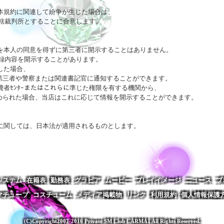
で本規約に関連して紛争が生じた場合は、

裁判所とすることに合意します。 

容を本人の同意を得ずに第三者に開示することはありません。

録内容を開示することがあります。

た場合、

該第三者や警察または関連書記官に通知することができます。

者ｾﾝﾀｰまたはこれらに準じた権限を有する機関から、

求められた場合、当店はこれに応じて情報を開示することができます。 

釈に関しては、日本法が適用されるものとします。
システム
在籍表
勤務表
グラビア
ムービー
プレイイメージ
ニュース
ブ
マチューブ
コスチューム
メディア掲載物
リンク
利用規約
個人情報保護
(C)Copyright2007-2010 Private SM Club CARMA1 All Rights Reserved.