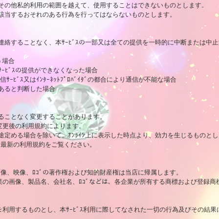
その他私的利用の範囲を越えて、使用することはできないものとします。

該当するおそれのある行為を行ってはならないものとします。

連絡することなく、本ｻｰﾋﾞｽの一部又は全ての提供を一時的に中断または中止
う場合

ﾋﾞｽの提供ができなくなった場合

ｻｰﾋﾞｽ又はｲﾝﾀｰﾈｯﾄﾌﾟﾛﾊﾞｲﾀﾞの都合により通信が不能な場合

あると判断した場合

ることなく変更することがあります。

変更後の利用規約によります。

定める場合を除いて、ｵﾝﾗｲﾝ上に表示した時点より、効力を生じるものとし
最新の利用規約をご覧ください。

物、画像、映像、ﾛｺﾞの著作権および知的財産権は当店に帰属します。

企業の画像、製品名、会社名、ﾛｺﾞなどは、各企業が所有する商標および登録商
ｽを利用するものとし、本ｻｰﾋﾞｽ利用に際してなされた一切の行為及びその結果