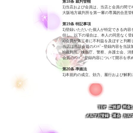
第18条 裁判管轄

1)当店および会員は、当店と会員の間
大阪地方裁判所を第一審の専属的合意管轄
第19条 特記事項

1)登録いただいた個人が特定できる内
但し、以下の場合は、本人の同意なく登
a)会員が第三者に不利益を及ぼすと判断し
当店は当該会員のﾒﾝﾊﾞｰ登録内容を当
b)裁判所、検察庁、警察、弁護士会、消費
会員のﾒﾝﾊﾞｰ登録内容について開示を
第20条 準拠法

1)本規約の成立、効力、履行および解
TOP
ご挨拶
料金
メルマガ登録・退会
カル