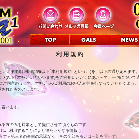
利 用 規 約
下｢当ｻｲﾄ｣といいます)は利用規約(以下｢本利用規約｣という。)を、以下の通り定めます。
ﾞｽ(以下｢本ｻｰﾋﾞｽ｣といいます)をご利用いただくにあたって、一切について
ご同意のうえで、本ｻｰﾋﾞｽのご利用のお申込み等を行なっていただくよう、
意されたものとします。

を言います。

される方のみを対象として提供させて頂くものです。

のｱｸｾｽ、利用することにより得たいかなる情報も、

有する第三者の事前の承諾なく、その全部あるいは一部を問わず、
