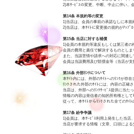
2)本ｻｰﾋﾞｽの変更、中断、中止に伴
第14条 本規約等の変更

1)当店は、会員の事前の承諾なしに本
2)当店は、本ｻｲﾄに変更後の規約がｱｯﾌ
第15条 当店に対する補償

1)会員の本規約等違反もしくは第三者
会員の費用と責任で解決するものとします
また、当該苦情や請求への対応に関連し
会員は当該費用及び賠償金等（当店が支払
第16条 外部ﾘﾝｸについて

本ｻｲﾄ内には、外部のｻｲﾄへのﾘﾝｸが存
ﾘﾝｸされた外部のｻｲﾄには、内容の正
当店は、外部へのﾘﾝｸｻｰﾋﾞｽ提供に当
情報の内容は発信者の知的所有権として
従って、本ｻｲﾄからﾘﾝｸされた全てのｻｲ
第17条 紛争争議

1)会員は、本ｻｰﾋﾞｽ利用上発生した当
当店が要求する情報（文章、口頭による