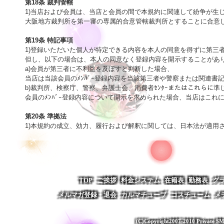
第18条 裁判管轄

1)当店および会員は、当店と会員の間で本規約に関連して紛争が生じ
大阪地方裁判所を第一審の専属的合意管轄裁判所とすることに合意しま
第19条 特記事項

1)登録いただいた個人が特定できる内容を本人の同意を得ずに第三
但し、以下の場合は、本人の同意なく登録内容を開示することがあり
a)会員が第三者に不利益を及ぼすと判断した場合、

当店は当該会員のﾒﾝﾊﾞｰ登録内容を当該第三者や警察または関連書
b)裁判所、検察庁、警察、弁護士会、消費者ｾﾝﾀｰまたはこれらに準
会員のﾒﾝﾊﾞｰ登録内容について開示を求められた場合、当店はこれに
第20条 準拠法

1)本規約の成立、効力、履行および解釈に関しては、日本法が適用
TOP
ご挨拶
料金システム
在籍表
勤務表
グ
メルマガ登録・退会
カルマチューブ
コスチューム
メ
(C)Copyright2007-2010 Private SM