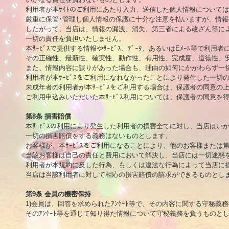
利用者が本ｻｲﾄのご利用にあたり入力、送信した個人情報については
厳重に保管･管理し個人情報の保護に十分な注意を払いますが、情報
したがって、当店は、情報の漏洩、消失、第三者による改ざん等によ
一切の責任を負担いたしません。

本ｻｰﾋﾞｽで提供する情報やｻｰﾋﾞｽ、ﾃﾞｰﾀ、あるいはEﾒｰﾙ等で利用
その正確性、最新性、確実性、動作性、有用性、完成度、道徳性、安
また、情報内容に誤りがあった場合も、理由の如何にかかわらず一切
利用者が本ｻｰﾋﾞｽをご利用になれなかったことにより発生した一切
未成年者の利用者が本ｻｰﾋﾞｽをご利用する場合は、保護者の同意の
ご利用申込みいただいた本ｻｰﾋﾞｽ利用については、保護者の同意を
第8条 損害賠償

本ｻｰﾋﾞｽの利用により発生した利用者の損害全てに対し、当店はい
一切の損害賠償をする義務はないものとします。

お客様が、本ｻｰﾋﾞｽをご利用になることにより、他のお客様または
当該お客様は自己の責任と費用において解決し、当店には一切迷惑を
利用者が本規約に反した行為、もしくは違法な行為によって当店に損
当店は当該利用者に対して相応の損害賠償の請求ができるものとしま
第9条 会員の機密保持

1)会員は、回答を求められたｱﾝｹｰﾄ等で、その内容に関する守秘義
そのｱﾝｹｰﾄ等を通じて知り得た情報について守秘義務を負うものとしま