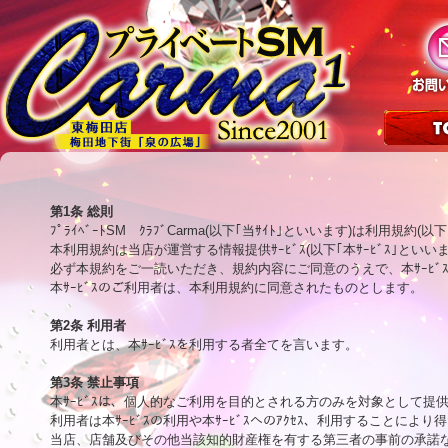
第1条 総則

ﾌﾟﾗｲﾍﾞｰﾄSM　ｸﾗﾌﾞCarma(以下｢当ｻｲﾄ｣といいます)は利用
本利用規約は当店が運営する情報提供ｻｰﾋﾞｽ(以下｢本ｻｰﾋﾞｽ｣と
必ず本規約をご一読いただき、規約内容にご同意のうえで、本ｻｰﾋﾞ
本ｻｰﾋﾞｽのご利用者は、本利用規約に同意されたものとします。

第2条 利用者

利用者とは、本ｻｰﾋﾞｽを利用する者全てを言います。

第3条 禁止事項

本ｻｰﾋﾞｽは、個人的なご利用を目的とされる方のみを対象として提
利用者は本ｻｰﾋﾞｽの利用や本ｻｰﾋﾞｽへのｱｸｾｽ、利用することにより
当店、店舗及びその他当該知的財産権を有する第三者の事前の承諾な