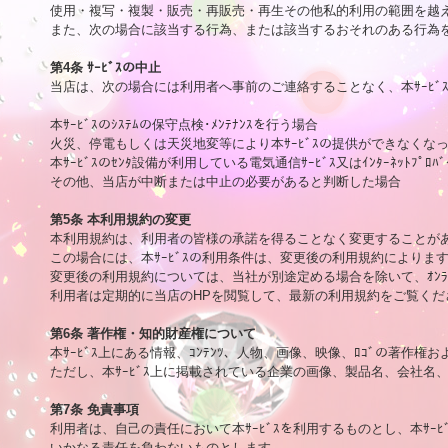
使用・複写・複製・販売・再販売・再生その他私的利用の範囲を越え
また、次の場合に該当する行為、または該当するおそれのある行為を
第4条 ｻｰﾋﾞｽの中止

当店は、次の場合には利用者へ事前のご連絡することなく、本ｻｰﾋ
本ｻｰﾋﾞｽのｼｽﾃﾑの保守点検･ﾒﾝﾃﾅﾝｽを行う場合

火災、停電もしくは天災地変等により本ｻｰﾋﾞｽの提供ができなくなっ
本ｻｰﾋﾞｽのｾﾝﾀ設備が利用している電気通信ｻｰﾋﾞｽ又はｲﾝﾀｰﾈｯﾄﾌﾟ
その他、当店が中断または中止の必要があると判断した場合

第5条 本利用規約の変更

本利用規約は、利用者の皆様の承諾を得ることなく変更することがあ
この場合には、本ｻｰﾋﾞｽの利用条件は、変更後の利用規約によります
変更後の利用規約については、当社が別途定める場合を除いて、ｵﾝﾗ
利用者は定期的に当店のHPを閲覧して、最新の利用規約をご覧くださ
第6条 著作権・知的財産権について

本ｻｰﾋﾞｽ上にある情報、ｺﾝﾃﾝﾂ、人物、画像、映像、ﾛｺﾞの著作
ただし、本ｻｰﾋﾞｽ上に掲載されている企業の画像、製品名、会社名
第7条 免責事項

利用者は、自己の責任において本ｻｰﾋﾞｽを利用するものとし、本ｻｰ
いかなる責任を負わないものとします。
