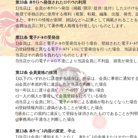
第10条 本ｻｲﾄへ発信されたｺﾝﾃﾝﾂの利用

1)当店は、会員が本ｻｲﾄへ発信（掲載･開示･提供･送付）したｺﾝﾃﾝﾂ
無償で非独占的に使用する権利（複製、転載、編集、出版、発売、譲
また、本ｻｲﾄの情報が新聞、雑誌などへ記事として掲載されることを
会員は当店に対して著作権人格権を行使しないものとします。

第11条 電子ﾒｰﾙの受発信

1)会員は、当店と電子ﾒｰﾙの受発信を行う場合、登録された電子ﾒｰﾙｱ
2)登録情報と異なる電子ﾒｰﾙｱﾄﾞﾚｽにて受発信を行った場合、当該
当店はその責任を負わないものとします。

3)当店からの電子ﾒｰﾙの不達により当該会員に不利益、損害が発生
第12条 会員資格の抹消

1)以下のいずれかに該当する場合は、当店は、会員に事前に通知す
a)会員が本規約等に違反したと当店が判断した場合

b)一年以上に渡り会員ﾍﾟｰｼﾞへのﾛｸﾞｲﾝが無い場合

c)一人の個人が重複して会員登録を行っている場合

d)当店より会員に対し、電子ﾒｰﾙ等による連絡が取れなくなった場合

e)登録情報内容に虚偽があることが発覚した場合

f)過去にこの規約に違反して登録を抹消されたものであることが判明
g)事務局が不適当と判断した場合 

第13条 本ｻｰﾋﾞｽ内容の変更、中止

1)当店は会員に通知することなく、本ｻｰﾋﾞｽの全体またはその一