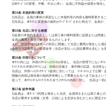
2)本ｻｰﾋﾞｽの変更、中断、中止に伴い、会員に不利益や損害が発生
第14条 本規約等の変更

1)当店は、会員の事前の承諾なしに本規約等の内容を随時変更する
2)当店は、本ｻｲﾄに変更後の規約がｱｯﾌﾟﾛｰﾄﾞされた時点で、会員
第15条 当店に対する補償

1)会員の本規約等違反もしくは第三者の権利侵害に起因または関連
会員の費用と責任で解決するものとします。

また、当該苦情や請求への対応に関連して当店に費用が発生した場合
会員は当該費用及び賠償金等（当店が支払った訴訟費用を含む）を負
第16条 外部ﾘﾝｸについて

本ｻｲﾄ内には、外部のｻｲﾄへのﾘﾝｸが存在し、当店の管理下にないｻｲﾄ
ﾘﾝｸされた外部のｻｲﾄには、内容の正確さ、著作権の応諾、合法性
当店は、外部へのﾘﾝｸｻｰﾋﾞｽ提供に当たっては、ｲﾝﾀｰﾈｯﾄ上で
情報の内容は発信者の知的所有権として尊重されるべきであるという
従って、本ｻｲﾄからﾘﾝｸされた全てのｻｲﾄの内容に対し、 当店は一切
第17条 紛争争議

1)会員は、本ｻｰﾋﾞｽ利用上発生した当店、会員同士または第三者との
当店が要求する情報（文章、口頭による交渉を含むがこれに限定され