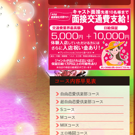
自由恋愛倶楽部コース
超自由恋愛倶楽部コース
Sコース
Mコース
MIXコース
エロ格闘コース