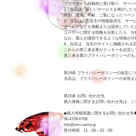
ブラウザから自動的に受け取り、サーバー
2　当店は、新しいサービスを検討した
性別、職業、年齢、ご覧になったページ
3　当店は、広告主や情報提供元、サービ
サービスなどを掲載または提供していた
ユーザーに関する情報を分析したり、分
なお、個人が識別できるような情報が分
4　当店は、当店のサイトに掲載される
これらの第三者企業がクッキーを設定し
第三者企業のプライバシーポリシーのも
第14条 プライバシーポリシーの改定につ
当店は、プライバシーポリシーの全部ま
第15条 お問い合わせ先

個人情報に関するお問い合わせ先は、
こ
◆個人情報保護に関するお問い合わせ先◆
info@sm-carma.jp