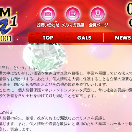
「当店」という。）は､

世の中にない新しい価値を生み出す企業を目指し、事業を展開している法人で
情報をお預かりするにあたり、個人情報を大切に保護することを企業の重要な
る法令、国が定める指針およびその他の規範を遵守いたします。

るために、個人情報保護マネジメントシステムを策定し、常に社会的要請の変化
続的改善を含め全社を挙げて取り組むことを宣言します。

の策定

人情報の紛失、破壊、改ざんおよび漏洩などのリスクを認識し、

講じます。また、個人情報の適切な取扱いと運用のための基準・ルール・手順
定し、実施します。
