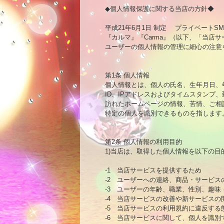
◆個人情報保護に関する当店の方針◆

平成21年6月1日 制定 　プライベートS
『カルマ』『Carma』（以下、「当店
ユーザーの個人情報の管理に細心の注意
第1条 個人情報

個人情報とは、個人の氏名、生年月日、
ID、IPアドレスおよびタイムスタンプ
訪れたホームページの情報、苦情、ご相
特定の個人を識別できるものを指します。
第2条 個人情報の利用目的

1)当店は、取得した個人情報を以下の目
-1　当店サービスを提供するため

-2　ユーザーへの連絡、商品・サービス
-3　ユーザーの年齢、職業、性別、趣
-4　当店サービスの改善や新サービスの
-5　当店サービスの利用規約に違反する
-6　当店サービスに関して、個人を識別