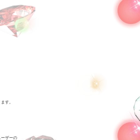


ます。

ーザーの
