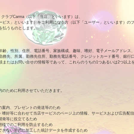
M クラブCarma（以下「当店」といいます）は、

サービス」といいます）をご利用になる方（以下「ユーザー」といいます）のプ
を払うものとします。

年齢、性別、住所、電話番号、家族構成、趣味、嗜好、電子メールアドレス、
、勤務先、所属、勤務先住所、勤務先電話番号、クレジットカード番号、銀行口
談またはお問い合せの情報等であって、これらのうちの1つあるいは2つ以上を


的のために利用させていただきます。

の案内、プレゼントの発送等のため

味・嗜好等に合わせて当店サービスのページ上の情報、サービスおよび広告配信
開発等に役立てるため

態様でのご利用を防止するため

できない形式に加工した統計データを作成するため
