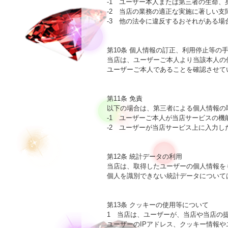
-1　ユーザー本人または第三者の生命、
-2　当店の業務の適正な実施に著しい支
-3　他の法令に違反するおそれがある場合
第10条 個人情報の訂正、利用停止等の手
当店は、ユーザーご本人より当該本人の
ユーザーご本人であることを確認させて
第11条 免責

以下の場合は、第三者による個人情報の
-1　ユーザーご本人が当店サービスの機
-2　ユーザーが当店サービス上に入力し
第12条 統計データの利用

当店は、取得したユーザーの個人情報を
個人を識別できない統計データについて
第13条 クッキーの使用等について

1　当店は、ユーザーが、当店や当店の
ユーザーのIPアドレス、クッキー情報