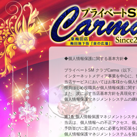
◆個人情報保護に関する基本方針◆ 

プライベートSM クラブCarma（以下、
インターネットメディア事業を中心に、
当店サービスにおいてはお客様から個人
役員はじめ役職員が個人情報保護に関す
また、次に示す当店基本方針を具現化す
個人情報保護マネジメントシステムの継
第1条 個人情報保護マネジメントシステム
当店は、個人情報への不正アクセス、個
予防並びに是正のために必要な対応策を
個人情報保護マネジメントシステムを策