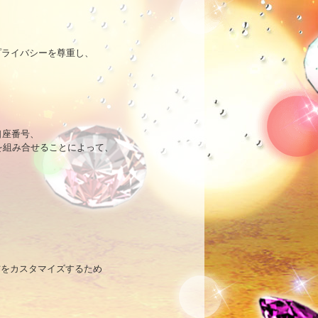
ライバシーを尊重し、



座番号、

組み合せることによって、

をカスタマイズするため
