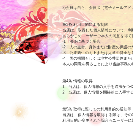
2)会員は自ら、会員ID（電子メールア
第3条 利用目的による制限

当店は、取得した個人情報について、利
あらかじめユーザーご本人の同意を得て
-1　法令に基づく場合

-2　人の生命、身体または財産の保護の
-3　公衆衛生の向上または児童の健全
-4　国の機関もしくは地方公共団体ま
本人の同意を得ることにより当該事務の
第4条 情報の取得

1　当店は、個人情報の入手を適法かつ
2　当店は、個人情報を間接的に入手す
第5条 取得に際しての利用目的の通知等

当店は、個人情報を取得する際は、その
利用目的が変更された場合もユーザーに