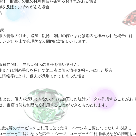
身体、財産その他の権利利益を害するおそれがある場合

障を及ぼすおそれがある場合



続

個人情報の訂正、追加、削除、利用の停止または消去を求められた場合には、
いただいた上で合理的な期間内に対応いたします。

取得に関し、当店は何らの責任を負いません。

能または別の手段を用いて第三者に個人情報を明らかにした場合

た情報等により、個人が識別できてしまった場合

もとに、個人を識別できないように加工した統計データを作成することがあり
は、当店は何ら制限なく利用することができるものとします。

提携先等のサービスをご利用になったり、ページをご覧になったりする際に、

やユーザーがご覧になった広告・ページ、ユーザーのご利用環境などの情報をユ