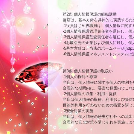
第2条 個人情報保護の組織活動

当店は、基本方針を具体的に実践するた
-1役員はじめ役職員は、個人情報に関す
-2個人情報保護管理責任者を選任し、
-3個人情報保護監査責任者を選任し、個
-4お取引先の企業および個人に対し、個
-5基本方針は、当店のホームページ(http
-6個人情報保護マネジメントシステムは
第3条 個人情報保護の取扱い

-1個人の権利の尊重

当店は、個人情報に関する個人の権利を
合理的な期間内に、妥当な範囲内でこれに
-2個人情報の収集・利用・提供

当店は個人情報の取得、利用および提供
目的外利用を行わないための措置を講じま
-3安全対策の実施

当店は、個人情報の紛失や社外への流出
合理的な安全対策を講じそれを実施します