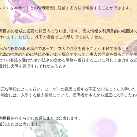
ドレス）を本サイトとの管理者宛に送信する方法で退会することができます。

用目的の達成に必要な範囲内で取り扱います。個人情報を利用目的の範囲外で
行います。ただし、以下の場合はこの限りではありません。

ために必要がある場合であって、本人の同意を得ることが困難であるとき

な育成の推進のために特に必要がある場合であって、本人の同意を得ることが困
たはその委託を受けた者が法令の定める事務を遂行することに対して協力する必
遂行に支障を及ぼすおそれがあるとき

公正な手段によって行い、ユーザーの意思に反する不正な方法により入手いたし
る場合には、入手する個人情報について、提供者が本人から適正に入手したも
利用目的をあらかじめ通知または公表します。

通知または公表します。
