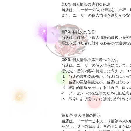
第6条 個人情報の適切な保護

当店は、ユーザーの個人情報を、正確、
また、ユーザーの個人情報を適切かつ安全
第7条 委託先の監督

当店は、取得した個人情報の取扱いを委
委託を受けた者に対する必要かつ適切な
第8条 個人情報の第三者への提供

当店は、ユーザーの個人情報について、
提供先・提供内容を特定したうえで、ユ
-1　当店の業務委託先が、当店に代わっ
-2　当店の業務委託先が、当店に代わっ
-3　統計的情報を提供する目的で、個
-4　プレゼントの発送等のために配送業
-5　法令により開示または提供が許容さ
第９条 個人情報の開示

当店は、ユーザーご本人より当該本人の
ただし、以下の場合は、その全部または