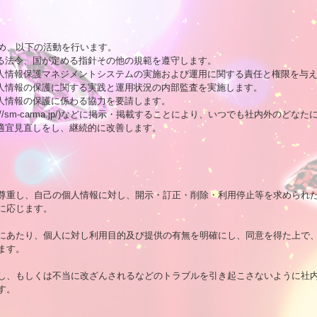
め、以下の活動を行います。

る法令、国が定める指針その他の規範を遵守します。

個人情報保護マネジメントシステムの実施および運用に関する責任と権限を与え
人情報の保護に関する実践と運用状況の内部監査を実施します。

人情報の保護に係わる協力を要請します。

://sm-carma.jp/)などに掲示・掲載することにより、いつでも社内外のどな
適宜見直しをし、継続的に改善します。

尊重し、自己の個人情報に対し、開示・訂正・削除・利用停止等を求められた
応じます。

にあたり、個人に対し利用目的及び提供の有無を明確にし、同意を得た上で、
す。

し、もしくは不当に改ざんされるなどのトラブルを引き起こさないように社内
。
