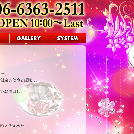
す。

社会的使命と認識し、

に着目し､

などを定めた
