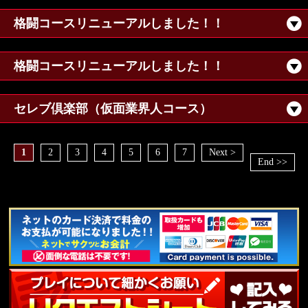
格闘コースリニューアルしました！！
格闘コースリニューアルしました！！
セレブ倶楽部（仮面業界人コース）
1
2
3
4
5
6
7
Next >
End >>