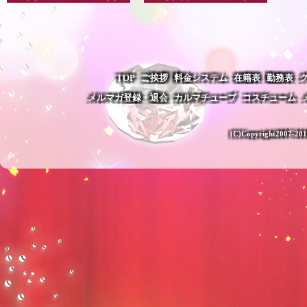
LOOK >>
TOP
ご挨拶
料金システム
LOOK >>
在籍表
勤務表
メルマガ登録・退会
カルマチューブ
コスチューム
(C)Copyright2007-201