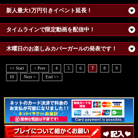
新人最大1万円引きイベント延長！
タイムラインで限定動画を配信中！
木曜日のお楽しみカバーガールの発表です！
<< Start
< Prev
4
5
6
7
8
9
10
Next >
End >>