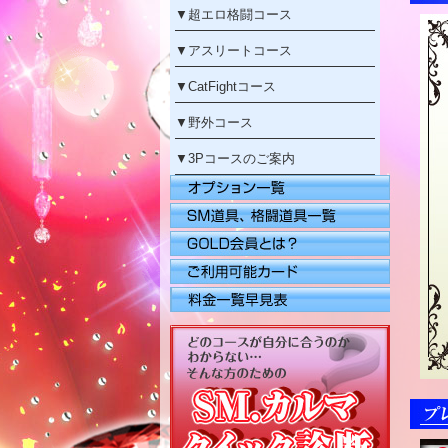
▼
超エロ格闘コース
▼
アスリートコース
▼
CatFightコース
▼
野外コース
▼
3Pコースのご案内