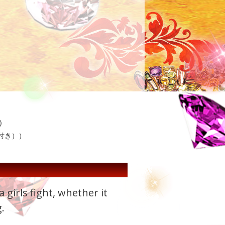
)
キ付き））
girls fight, whether it
.