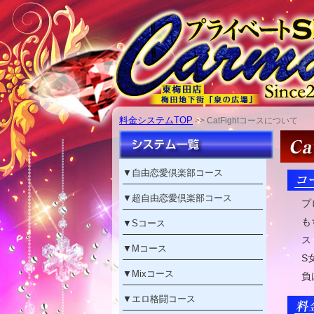
料金システムTOP
>> CatFightコースについて
▼
自由恋愛倶楽部コース
▼
超自由恋愛倶楽部コース
プ
も
▼
Sコース
ス
▼
Mコース
S
▼
Mixコース
負
▼
エロ格闘コース