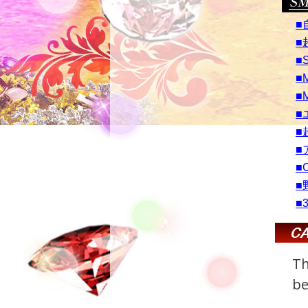
■
■
■
■
■
■
■
■
■
■
■
Th
be