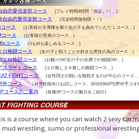
自由恋愛倶楽部コース
(プレイ時間4時間『保証』!！…)
超自由恋愛倶楽部コース
(完全時間無制限！！)
Sコース
(お客様が主導権を握り女の子を責めていただくコース…)
Mコース
(お客様が受身のコース…)
Mixコース
(SもMも楽しめるコース…)
エロ格闘コース
(女の子と戦うことが好きな男性の為のコース…)
超エロ格闘コース
(お触りOK!女の子の全裸での格闘OK!…)
アスリートコース
(エロ無しヌキ無しの格闘コース…)
CAT FIGHTコース
(女性同士の戦いを観戦するのが中心のコース…
野外コース
（Ｍ男性様向けお試しコース、30分6900円(野外手コ
3Pコースのご案内
(各種3Pコースの魅力をご紹介)
is is a course where you can watch 2 sexy Carma 
 mud wrestling, sumo or professional wrestling