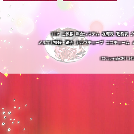
LOOK >>
TOP
ご挨拶
料金システム
LOOK >>
在籍表
勤務表
メルマガ登録・退会
カルマチューブ
コスチューム
(C)Copyright2007-201