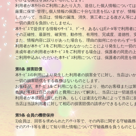
利用者が本ｻｲﾄのご利用にあたり入力、送信した個人情報については
厳重に保管･管理し個人情報の保護に十分な注意を払いますが、情報
したがって、当店は、情報の漏洩、消失、第三者による改ざん等によ
一切の責任を負担いたしません。

本ｻｰﾋﾞｽで提供する情報やｻｰﾋﾞｽ、ﾃﾞｰﾀ、あるいはEﾒｰﾙ等で利用
その正確性、最新性、確実性、動作性、有用性、完成度、道徳性、安
また、情報内容に誤りがあった場合も、理由の如何にかかわらず一切
利用者が本ｻｰﾋﾞｽをご利用になれなかったことにより発生した一切
未成年者の利用者が本ｻｰﾋﾞｽをご利用する場合は、保護者の同意の
ご利用申込みいただいた本ｻｰﾋﾞｽ利用については、保護者の同意を
第8条 損害賠償

本ｻｰﾋﾞｽの利用により発生した利用者の損害全てに対し、当店はい
一切の損害賠償をする義務はないものとします。

お客様が、本ｻｰﾋﾞｽをご利用になることにより、他のお客様または
当該お客様は自己の責任と費用において解決し、当店には一切迷惑を
利用者が本規約に反した行為、もしくは違法な行為によって当店に損
当店は当該利用者に対して相応の損害賠償の請求ができるものとしま
第9条 会員の機密保持

1)会員は、回答を求められたｱﾝｹｰﾄ等で、その内容に関する守秘義
そのｱﾝｹｰﾄ等を通じて知り得た情報について守秘義務を負うものとしま