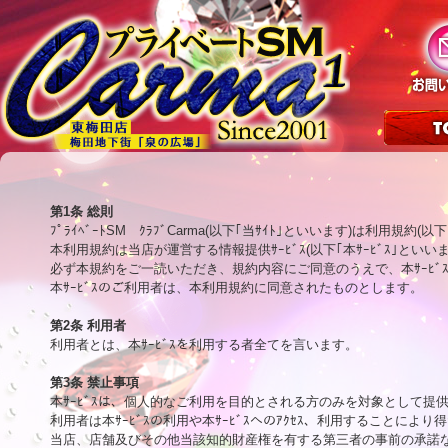
第1条 総則

ﾌﾟﾗｲﾍﾞｰﾄSM　ｸﾗﾌﾞCarma(以下｢当ｻｲﾄ｣といいます)は利用
本利用規約は当店が運営する情報提供ｻｰﾋﾞｽ(以下｢本ｻｰﾋﾞｽ｣と
必ず本規約をご一読いただき、規約内容にご同意のうえで、本ｻｰﾋﾞ
本ｻｰﾋﾞｽのご利用者は、本利用規約に同意されたものとします。

第2条 利用者

利用者とは、本ｻｰﾋﾞｽを利用する者全てを言います。

第3条 禁止事項

本ｻｰﾋﾞｽは、個人的なご利用を目的とされる方のみを対象として提
利用者は本ｻｰﾋﾞｽの利用や本ｻｰﾋﾞｽへのｱｸｾｽ、利用することにより
当店、店舗及びその他当該知的財産権を有する第三者の事前の承諾な