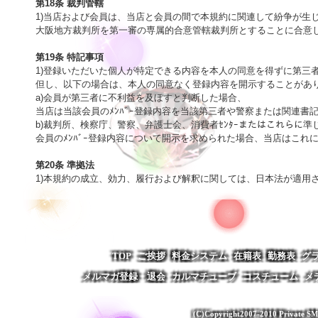
第18条 裁判管轄

1)当店および会員は、当店と会員の間で本規約に関連して紛争が生じ
大阪地方裁判所を第一審の専属的合意管轄裁判所とすることに合意しま
第19条 特記事項

1)登録いただいた個人が特定できる内容を本人の同意を得ずに第三
但し、以下の場合は、本人の同意なく登録内容を開示することがあり
a)会員が第三者に不利益を及ぼすと判断した場合、

当店は当該会員のﾒﾝﾊﾞｰ登録内容を当該第三者や警察または関連書
b)裁判所、検察庁、警察、弁護士会、消費者ｾﾝﾀｰまたはこれらに準
会員のﾒﾝﾊﾞｰ登録内容について開示を求められた場合、当店はこれに
第20条 準拠法

1)本規約の成立、効力、履行および解釈に関しては、日本法が適用
TOP
ご挨拶
料金システム
在籍表
勤務表
グ
メルマガ登録・退会
カルマチューブ
コスチューム
メ
(C)Copyright2007-2010 Private SM