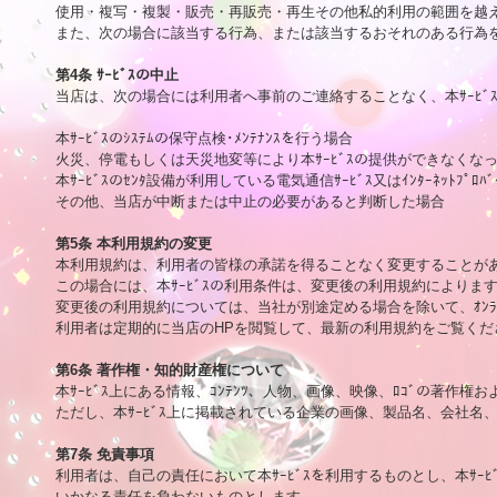
使用・複写・複製・販売・再販売・再生その他私的利用の範囲を越え
また、次の場合に該当する行為、または該当するおそれのある行為を
第4条 ｻｰﾋﾞｽの中止

当店は、次の場合には利用者へ事前のご連絡することなく、本ｻｰﾋ
本ｻｰﾋﾞｽのｼｽﾃﾑの保守点検･ﾒﾝﾃﾅﾝｽを行う場合

火災、停電もしくは天災地変等により本ｻｰﾋﾞｽの提供ができなくなっ
本ｻｰﾋﾞｽのｾﾝﾀ設備が利用している電気通信ｻｰﾋﾞｽ又はｲﾝﾀｰﾈｯﾄﾌﾟ
その他、当店が中断または中止の必要があると判断した場合

第5条 本利用規約の変更

本利用規約は、利用者の皆様の承諾を得ることなく変更することがあ
この場合には、本ｻｰﾋﾞｽの利用条件は、変更後の利用規約によります
変更後の利用規約については、当社が別途定める場合を除いて、ｵﾝﾗ
利用者は定期的に当店のHPを閲覧して、最新の利用規約をご覧くださ
第6条 著作権・知的財産権について

本ｻｰﾋﾞｽ上にある情報、ｺﾝﾃﾝﾂ、人物、画像、映像、ﾛｺﾞの著作
ただし、本ｻｰﾋﾞｽ上に掲載されている企業の画像、製品名、会社名
第7条 免責事項

利用者は、自己の責任において本ｻｰﾋﾞｽを利用するものとし、本ｻｰ
いかなる責任を負わないものとします。
