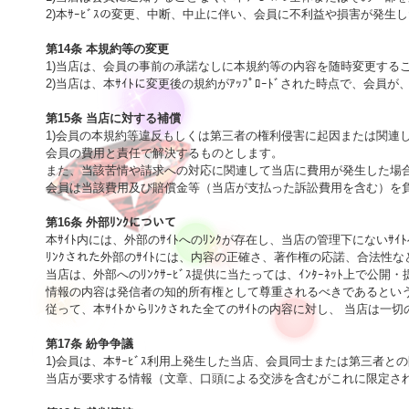
2)本ｻｰﾋﾞｽの変更、中断、中止に伴い、会員に不利益や損害が発生
第14条 本規約等の変更

1)当店は、会員の事前の承諾なしに本規約等の内容を随時変更する
2)当店は、本ｻｲﾄに変更後の規約がｱｯﾌﾟﾛｰﾄﾞされた時点で、会員
第15条 当店に対する補償

1)会員の本規約等違反もしくは第三者の権利侵害に起因または関連
会員の費用と責任で解決するものとします。

また、当該苦情や請求への対応に関連して当店に費用が発生した場合
会員は当該費用及び賠償金等（当店が支払った訴訟費用を含む）を負
第16条 外部ﾘﾝｸについて

本ｻｲﾄ内には、外部のｻｲﾄへのﾘﾝｸが存在し、当店の管理下にないｻｲﾄ
ﾘﾝｸされた外部のｻｲﾄには、内容の正確さ、著作権の応諾、合法性
当店は、外部へのﾘﾝｸｻｰﾋﾞｽ提供に当たっては、ｲﾝﾀｰﾈｯﾄ上で
情報の内容は発信者の知的所有権として尊重されるべきであるという
従って、本ｻｲﾄからﾘﾝｸされた全てのｻｲﾄの内容に対し、 当店は一切
第17条 紛争争議

1)会員は、本ｻｰﾋﾞｽ利用上発生した当店、会員同士または第三者との
当店が要求する情報（文章、口頭による交渉を含むがこれに限定され