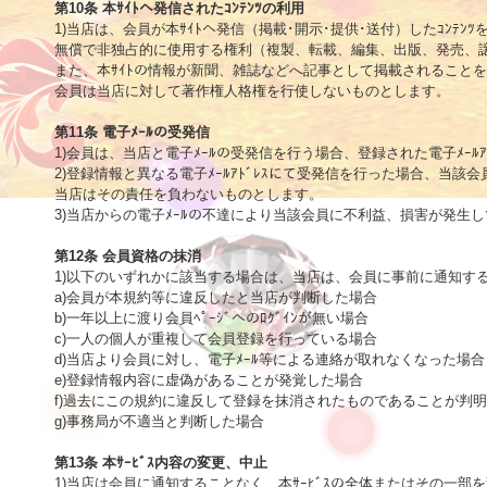
第10条 本ｻｲﾄへ発信されたｺﾝﾃﾝﾂの利用

1)当店は、会員が本ｻｲﾄへ発信（掲載･開示･提供･送付）したｺﾝﾃﾝﾂ
無償で非独占的に使用する権利（複製、転載、編集、出版、発売、譲
また、本ｻｲﾄの情報が新聞、雑誌などへ記事として掲載されることを
会員は当店に対して著作権人格権を行使しないものとします。

第11条 電子ﾒｰﾙの受発信

1)会員は、当店と電子ﾒｰﾙの受発信を行う場合、登録された電子ﾒｰﾙｱ
2)登録情報と異なる電子ﾒｰﾙｱﾄﾞﾚｽにて受発信を行った場合、当該
当店はその責任を負わないものとします。

3)当店からの電子ﾒｰﾙの不達により当該会員に不利益、損害が発生
第12条 会員資格の抹消

1)以下のいずれかに該当する場合は、当店は、会員に事前に通知す
a)会員が本規約等に違反したと当店が判断した場合

b)一年以上に渡り会員ﾍﾟｰｼﾞへのﾛｸﾞｲﾝが無い場合

c)一人の個人が重複して会員登録を行っている場合

d)当店より会員に対し、電子ﾒｰﾙ等による連絡が取れなくなった場合

e)登録情報内容に虚偽があることが発覚した場合

f)過去にこの規約に違反して登録を抹消されたものであることが判明
g)事務局が不適当と判断した場合 

第13条 本ｻｰﾋﾞｽ内容の変更、中止

1)当店は会員に通知することなく、本ｻｰﾋﾞｽの全体またはその一