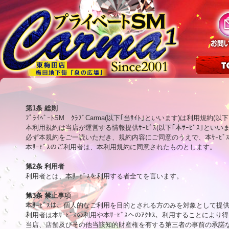
第1条 総則

ﾌﾟﾗｲﾍﾞｰﾄSM　ｸﾗﾌﾞCarma(以下｢当ｻｲﾄ｣といいます)は利用
本利用規約は当店が運営する情報提供ｻｰﾋﾞｽ(以下｢本ｻｰﾋﾞｽ｣と
必ず本規約をご一読いただき、規約内容にご同意のうえで、本ｻｰﾋﾞ
本ｻｰﾋﾞｽのご利用者は、本利用規約に同意されたものとします。

第2条 利用者

利用者とは、本ｻｰﾋﾞｽを利用する者全てを言います。

第3条 禁止事項

本ｻｰﾋﾞｽは、個人的なご利用を目的とされる方のみを対象として提
利用者は本ｻｰﾋﾞｽの利用や本ｻｰﾋﾞｽへのｱｸｾｽ、利用することにより
当店、店舗及びその他当該知的財産権を有する第三者の事前の承諾な