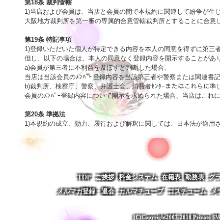
第18条 裁判管轄

1)当店および会員は、当店と会員の間で本規約に関連して紛争が生じ
大阪地方裁判所を第一審の専属的合意管轄裁判所とすることに合意しま
第19条 特記事項

1)登録いただいた個人が特定できる内容を本人の同意を得ずに第三
但し、以下の場合は、本人の同意なく登録内容を開示することがあり
a)会員が第三者に不利益を及ぼすと判断した場合、

当店は当該会員のﾒﾝﾊﾞｰ登録内容を当該第三者や警察または関連書
b)裁判所、検察庁、警察、弁護士会、消費者ｾﾝﾀｰまたはこれらに準
会員のﾒﾝﾊﾞｰ登録内容について開示を求められた場合、当店はこれに
第20条 準拠法

1)本規約の成立、効力、履行および解釈に関しては、日本法が適用
TOP
ご挨拶
料金システム
在籍表
勤務表
グ
メルマガ登録・退会
カルマチューブ
コスチューム
メ
(C)Copyright2007-2010 Private SM