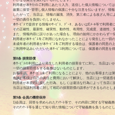
利用者が本ｻｲﾄのご利用にあたり入力、送信した個人情報については
厳重に保管･管理し個人情報の保護に十分な注意を払いますが、情報
したがって、当店は、情報の漏洩、消失、第三者による改ざん等によ
一切の責任を負担いたしません。

本ｻｰﾋﾞｽで提供する情報やｻｰﾋﾞｽ、ﾃﾞｰﾀ、あるいはEﾒｰﾙ等で利用
その正確性、最新性、確実性、動作性、有用性、完成度、道徳性、安
また、情報内容に誤りがあった場合も、理由の如何にかかわらず一切
利用者が本ｻｰﾋﾞｽをご利用になれなかったことにより発生した一切
未成年者の利用者が本ｻｰﾋﾞｽをご利用する場合は、保護者の同意の
ご利用申込みいただいた本ｻｰﾋﾞｽ利用については、保護者の同意を
第8条 損害賠償

本ｻｰﾋﾞｽの利用により発生した利用者の損害全てに対し、当店はい
一切の損害賠償をする義務はないものとします。

お客様が、本ｻｰﾋﾞｽをご利用になることにより、他のお客様または
当該お客様は自己の責任と費用において解決し、当店には一切迷惑を
利用者が本規約に反した行為、もしくは違法な行為によって当店に損
当店は当該利用者に対して相応の損害賠償の請求ができるものとしま
第9条 会員の機密保持

1)会員は、回答を求められたｱﾝｹｰﾄ等で、その内容に関する守秘義
そのｱﾝｹｰﾄ等を通じて知り得た情報について守秘義務を負うものとしま