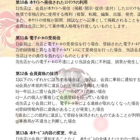
第10条 本ｻｲﾄへ発信されたｺﾝﾃﾝﾂの利用

1)当店は、会員が本ｻｲﾄへ発信（掲載･開示･提供･送付）したｺﾝﾃﾝﾂ
無償で非独占的に使用する権利（複製、転載、編集、出版、発売、譲
また、本ｻｲﾄの情報が新聞、雑誌などへ記事として掲載されることを
会員は当店に対して著作権人格権を行使しないものとします。

第11条 電子ﾒｰﾙの受発信

1)会員は、当店と電子ﾒｰﾙの受発信を行う場合、登録された電子ﾒｰﾙｱ
2)登録情報と異なる電子ﾒｰﾙｱﾄﾞﾚｽにて受発信を行った場合、当該
当店はその責任を負わないものとします。

3)当店からの電子ﾒｰﾙの不達により当該会員に不利益、損害が発生
第12条 会員資格の抹消

1)以下のいずれかに該当する場合は、当店は、会員に事前に通知す
a)会員が本規約等に違反したと当店が判断した場合

b)一年以上に渡り会員ﾍﾟｰｼﾞへのﾛｸﾞｲﾝが無い場合

c)一人の個人が重複して会員登録を行っている場合

d)当店より会員に対し、電子ﾒｰﾙ等による連絡が取れなくなった場合

e)登録情報内容に虚偽があることが発覚した場合

f)過去にこの規約に違反して登録を抹消されたものであることが判明
g)事務局が不適当と判断した場合 

第13条 本ｻｰﾋﾞｽ内容の変更、中止

1)当店は会員に通知することなく、本ｻｰﾋﾞｽの全体またはその一