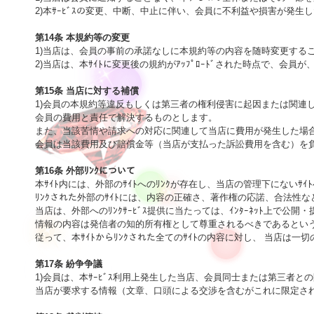
2)本ｻｰﾋﾞｽの変更、中断、中止に伴い、会員に不利益や損害が発生
第14条 本規約等の変更

1)当店は、会員の事前の承諾なしに本規約等の内容を随時変更する
2)当店は、本ｻｲﾄに変更後の規約がｱｯﾌﾟﾛｰﾄﾞされた時点で、会員
第15条 当店に対する補償

1)会員の本規約等違反もしくは第三者の権利侵害に起因または関連
会員の費用と責任で解決するものとします。

また、当該苦情や請求への対応に関連して当店に費用が発生した場合
会員は当該費用及び賠償金等（当店が支払った訴訟費用を含む）を負
第16条 外部ﾘﾝｸについて

本ｻｲﾄ内には、外部のｻｲﾄへのﾘﾝｸが存在し、当店の管理下にないｻｲﾄ
ﾘﾝｸされた外部のｻｲﾄには、内容の正確さ、著作権の応諾、合法性
当店は、外部へのﾘﾝｸｻｰﾋﾞｽ提供に当たっては、ｲﾝﾀｰﾈｯﾄ上で
情報の内容は発信者の知的所有権として尊重されるべきであるという
従って、本ｻｲﾄからﾘﾝｸされた全てのｻｲﾄの内容に対し、 当店は一切
第17条 紛争争議

1)会員は、本ｻｰﾋﾞｽ利用上発生した当店、会員同士または第三者との
当店が要求する情報（文章、口頭による交渉を含むがこれに限定され