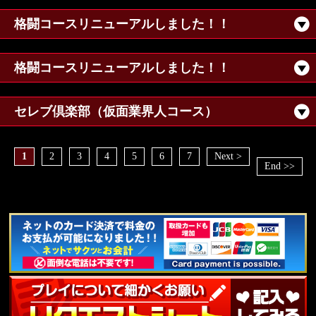
格闘コースリニューアルしました！！
格闘コースリニューアルしました！！
セレブ倶楽部（仮面業界人コース）
1
2
3
4
5
6
7
Next >
End >>