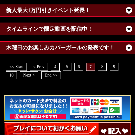
新人最大1万円引きイベント延長！
タイムラインで限定動画を配信中！
木曜日のお楽しみカバーガールの発表です！
<< Start
< Prev
4
5
6
7
8
9
10
Next >
End >>