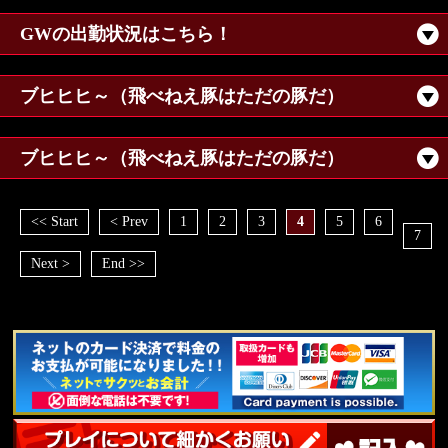
GWの出勤状況はこちら！
ブヒヒヒ～（飛べねえ豚はただの豚だ）
ブヒヒヒ～（飛べねえ豚はただの豚だ）
<< Start
< Prev
1
2
3
4
5
6
7
Next >
End >>