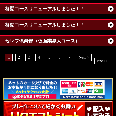
格闘コースリニューアルしました！！
格闘コースリニューアルしました！！
セレブ倶楽部（仮面業界人コース）
1
2
3
4
5
6
7
Next >
End >>