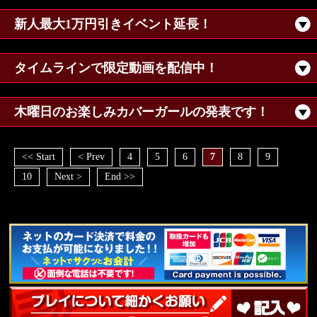
新人最大1万円引きイベント延長！
タイムラインで限定動画を配信中！
木曜日のお楽しみカバーガールの発表です！
<< Start
< Prev
4
5
6
7
8
9
10
Next >
End >>