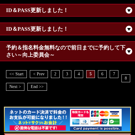
ID＆PASS更新しました！
ID＆PASS更新しました！
予約＆指名料金無料なので前日までに予約して下
さい～向上委員会～
<< Start
< Prev
2
3
4
5
6
7
8
Next >
End >>