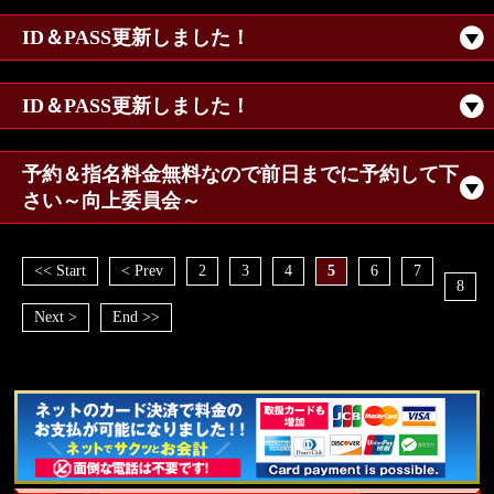
ID＆PASS更新しました！
ID＆PASS更新しました！
予約＆指名料金無料なので前日までに予約して下
さい～向上委員会～
<< Start
< Prev
2
3
4
5
6
7
8
Next >
End >>