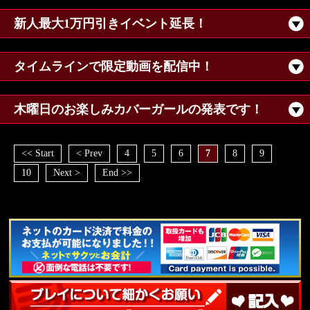
新人最大1万円引きイベント延長！
タイムラインで限定動画を配信中！
木曜日のお楽しみカバーガールの発表です！
<< Start
< Prev
4
5
6
7
8
9
10
Next >
End >>