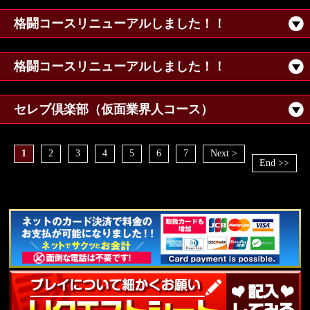
格闘コースリニューアルしました！！
格闘コースリニューアルしました！！
セレブ倶楽部（仮面業界人コース）
1
2
3
4
5
6
7
Next >
End >>