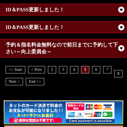
ID＆PASS更新しました！
ID＆PASS更新しました！
予約＆指名料金無料なので前日までに予約して下
さい～向上委員会～
<< Start
< Prev
2
3
4
5
6
7
8
Next >
End >>