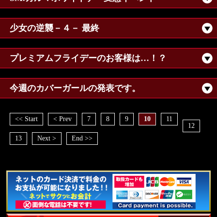
少女の逆襲－４－ 最終
プレミアムフライデーのお客様は…！？
今週のカバーガールの発表です。
<< Start
< Prev
7
8
9
10
11
12
13
Next >
End >>