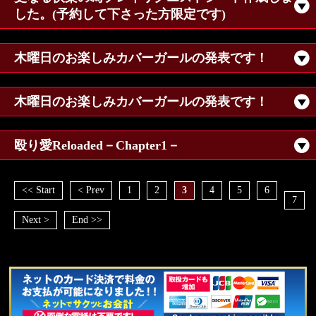
した。(予約して下さった方限定です)
木曜日のお楽しみカバーガールの発表です！
木曜日のお楽しみカバーガールの発表です！
殴り愛Reloaded－Chapter1－
<< Start
< Prev
1
2
3
4
5
6
7
Next >
End >>