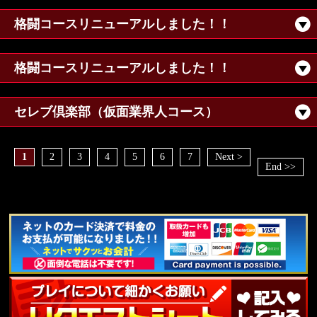
格闘コースリニューアルしました！！
格闘コースリニューアルしました！！
セレブ倶楽部（仮面業界人コース）
1
2
3
4
5
6
7
Next >
End >>