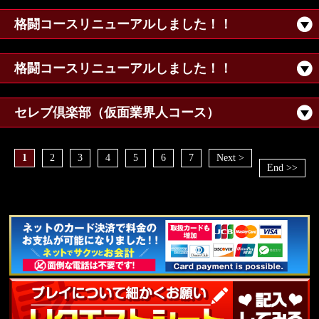
格闘コースリニューアルしました！！
格闘コースリニューアルしました！！
セレブ倶楽部（仮面業界人コース）
1
2
3
4
5
6
7
Next >
End >>