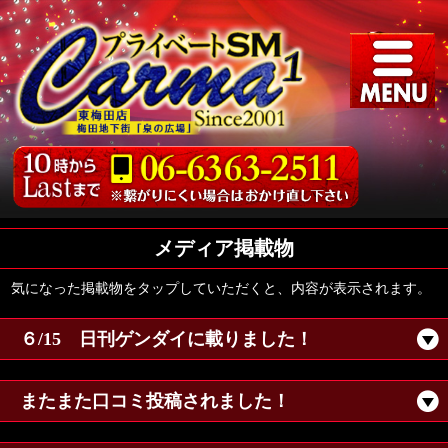
メディア掲載物
気になった掲載物をタップしていただくと、内容が表示されます。
６/15 日刊ゲンダイに載りました！
またまた口コミ投稿されました！