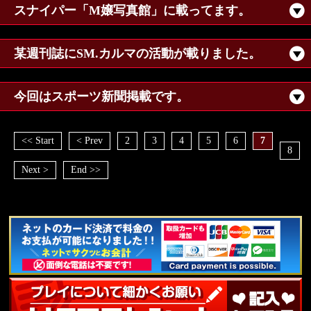
スナイパー「M嬢写真館」に載ってます。
某週刊誌にSM.カルマの活動が載りました。
今回はスポーツ新聞掲載です。
<< Start
< Prev
2
3
4
5
6
7
8
Next >
End >>