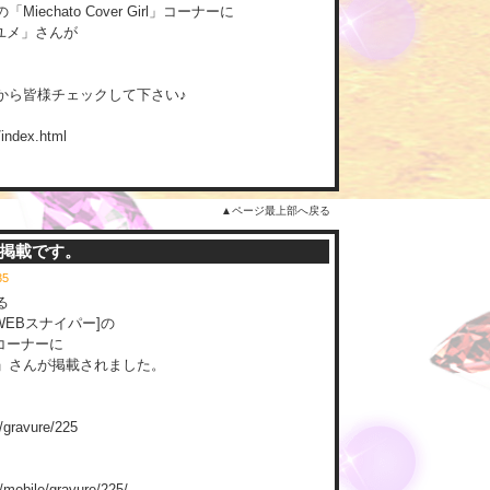
iechato Cover Girl」コーナーに
ユメ」さんが
から皆様チェックして下さい♪
/index.html
▲ページ最上部へ戻る
続掲載です。
:35
る
WEBスナイパー]の
コーナーに
」さんが掲載されました。
t/gravure/225
t/mobile/gravure/225/