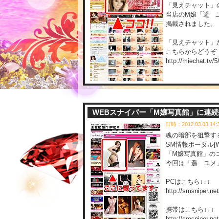
「見えチャット」の「M
当店のM嬢「遥 
掲載されました。
「見えチャット」
こちらからどうぞ
http://miechat.tv/5
WEBスナイパー「M嬢写真館」に連
日時：2012.03.03 14
魂の暗部を狙撃す
SM情報ポータル[
「M嬢写真館」の
今回は「遥 ユメ
PCはこちら↓↓↓
http://smsniper.ne
携帯はこちら↓↓↓
http://smsniper.ne