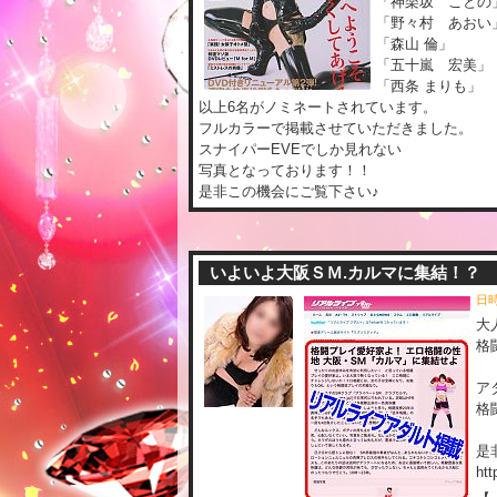
「神楽坂 ことの
「野々村 あおい
「森山 倫」
「五十嵐 宏美」
「西条 まりも」
以上6名がノミネートされています。
フルカラーで掲載させていただきました。
スナイパーEVEでしか見れない
写真となっております！！
是非この機会にご覧下さい♪
いよいよ大阪ＳＭ.カルマに集結！？
日時
大
格
ア
格
是
htt