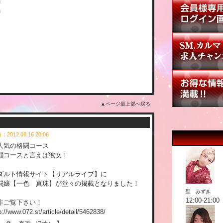
」
」
▲ページ最上部へ戻る
：2012.08.16 20:06
人気の格闘コース
闘コースと言えば彼女！
ダルト情報サイト【リアルライブ】に
闘嬢【一色 真珠】が堂々の掲載となりました！
聖 みずき
12:00-21:00
非ご覧下さい！
p://www.072.st/article/detail/5462838/