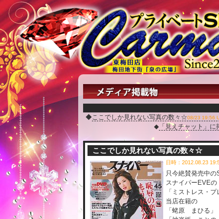
◆
ここでしか見れない写真の数々☆
08/23 19:56 
◆
「見えチャット」に
ここでしか見れない写真の数々☆
日時：2012.08.23 19
只今絶賛発売中の
スナイパーEVEの
「ミストレス・プ
当店在籍の
「蛯原 まひる」