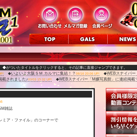
◆がついたタイトルをクリックすると、その記事に直接ジャンプできます。
◆
いよいよ大阪ＳＭ.カルマに集結！？
◆
WEBスナイパ
UP!
08/16 20:06 UP!
掲載されました♪
◆
WEBスナイパー「M嬢写真館」に連続掲載
03/03 15:32 UP!
:56
SM雑誌
レミア・ファイル」のコーナーで