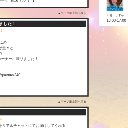
一色 真珠（?才）
】
▲ページ最上部へ戻る
川村 しずか
13:00-17:00
りました！
:42
.1の
が堂々と
の
コーナーに載りました！
t/gravure/240
▲ページ最上部へ戻る
:32
をリアルチャットにてお届けしてくれる