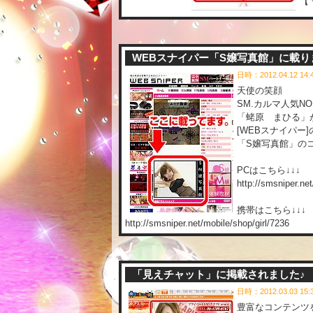
【
WEBスナイパー「S嬢写真館」に載
日時：2012.04.12 14
天使の笑顔
SM.カルマ人気NO
「蛯原 まひる」
[WEBスナイパー]
「S嬢写真館」の
PCはこちら↓↓↓
http://smsniper.ne
携帯はこちら↓↓↓
http://smsniper.net/mobile/shop/girl/7236
「見えチャット」に掲載されました♪
日時：2012.03.03 15
豊富なコンテンツ