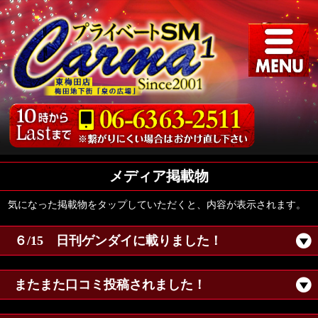
メディア掲載物
気になった掲載物をタップしていただくと、内容が表示されます。
６/15 日刊ゲンダイに載りました！
またまた口コミ投稿されました！