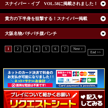
スナイパー・イブ VOL.58に掲載されました！
貴方の下半身を狙撃する！スナイパー掲載
大阪名物パチパチ腹パンチ
1
2
3
4
5
6
7
Next >
End >>