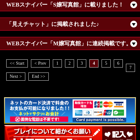
WEBスナイパー「S嬢写真館」に載りました！
「見えチャット」に掲載されました♪
WEBスナイパー「M嬢写真館」に連続掲載です。
<< Start
< Prev
1
2
3
4
5
6
7
Next >
End >>