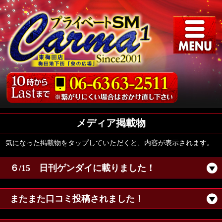
メディア掲載物
気になった掲載物をタップしていただくと、内容が表示されます。
６/15 日刊ゲンダイに載りました！
またまた口コミ投稿されました！