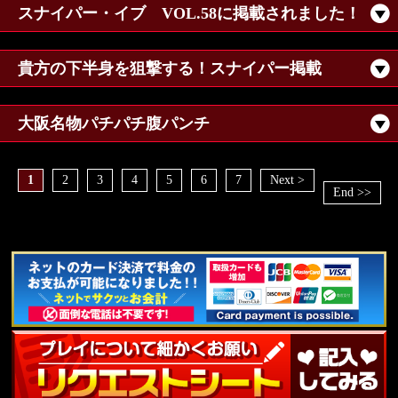
スナイパー・イブ VOL.58に掲載されました！
貴方の下半身を狙撃する！スナイパー掲載
大阪名物パチパチ腹パンチ
1
2
3
4
5
6
7
Next >
End >>