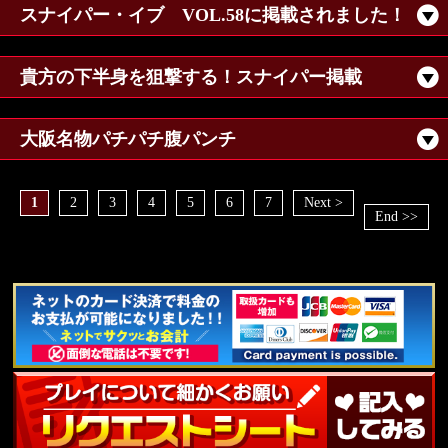
スナイパー・イブ VOL.58に掲載されました！
貴方の下半身を狙撃する！スナイパー掲載
大阪名物パチパチ腹パンチ
1
2
3
4
5
6
7
Next >
End >>