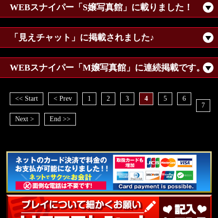
WEBスナイパー「S嬢写真館」に載りました！
「見えチャット」に掲載されました♪
WEBスナイパー「M嬢写真館」に連続掲載です。
<< Start
< Prev
1
2
3
4
5
6
7
Next >
End >>