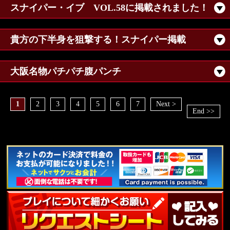
スナイパー・イブ VOL.58に掲載されました！
貴方の下半身を狙撃する！スナイパー掲載
大阪名物パチパチ腹パンチ
1
2
3
4
5
6
7
Next >
End >>