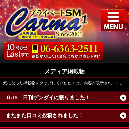
メディア掲載物
気になった掲載物をタップしていただくと、内容が表示されます。
６/15 日刊ゲンダイに載りました！
またまた口コミ投稿されました！