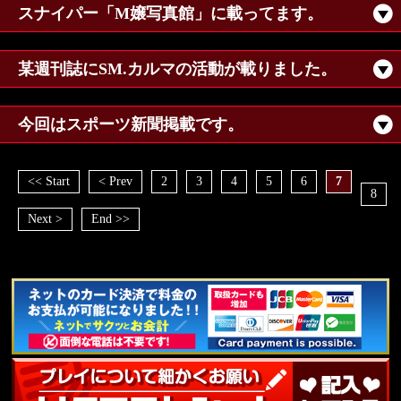
スナイパー「M嬢写真館」に載ってます。
某週刊誌にSM.カルマの活動が載りました。
今回はスポーツ新聞掲載です。
<< Start
< Prev
2
3
4
5
6
7
8
Next >
End >>