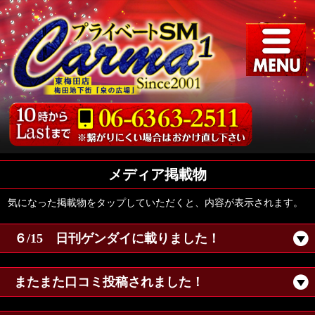
メディア掲載物
気になった掲載物をタップしていただくと、内容が表示されます。
６/15 日刊ゲンダイに載りました！
またまた口コミ投稿されました！