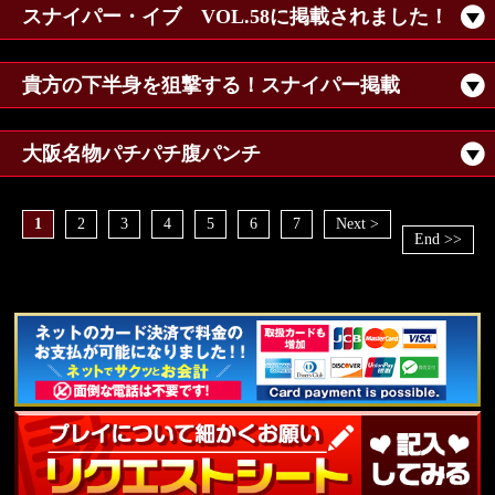
スナイパー・イブ VOL.58に掲載されました！
貴方の下半身を狙撃する！スナイパー掲載
大阪名物パチパチ腹パンチ
1
2
3
4
5
6
7
Next >
End >>