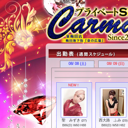
08/ 08
(土)
08/ 09
(日)
NEW！
聖 みずき
西大路 ふみ
(27)
(23)
B86(D) W60 H88
B80(D) W58 H82