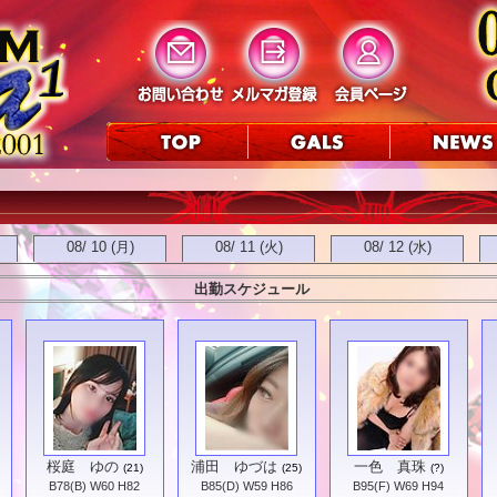
08/ 10 (月)
08/ 11 (火)
08/ 12 (水)
出勤スケジュール
桜庭 ゆの
浦田 ゆづは
一色 真珠
(21)
(25)
(?)
B78(B) W60 H82
B85(D) W59 H86
B95(F) W69 H94