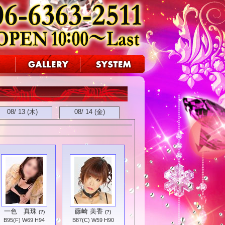
08/ 13 (木)
08/ 14 (金)
一色 真珠
藤崎 美香
(?)
(?)
B95(F) W69 H94
B87(C) W59 H90