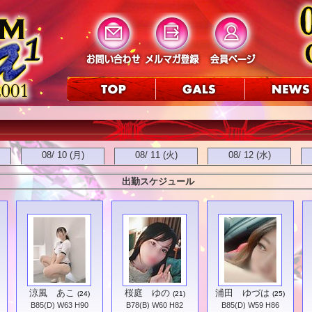
08/ 10 (月)
08/ 11 (火)
08/ 12 (水)
出勤スケジュール
涼風 あこ
桜庭 ゆの
浦田 ゆづは
(24)
(21)
(25)
B85(D) W63 H90
B78(B) W60 H82
B85(D) W59 H86