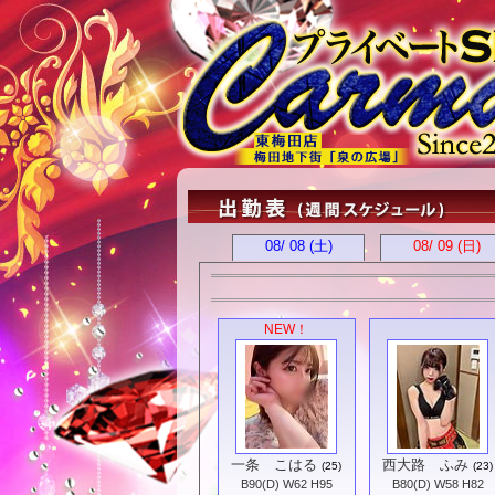
08/ 08
(土)
08/ 09
(日)
NEW！
一条 こはる
西大路 ふみ
(25)
(23)
B90(D) W62 H95
B80(D) W58 H82