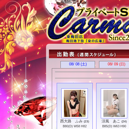
08/ 08
(土)
08/ 09
(日)
西大路 ふみ
涼風 あこ
(23)
(24)
B80(D) W58 H82
B85(D) W63 H90