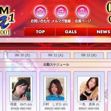
08/ 10 (月)
08/ 11 (火)
08/ 12 (水)
出勤スケジュール
桜庭 ゆの
川村 しずか
一色 真珠
(21)
(27)
(?)
B78(B) W60 H82
B85(D) W58 H88
B95(F) W69 H94