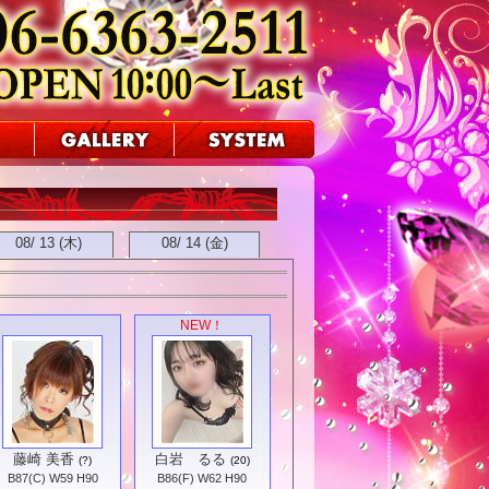
08/ 13 (木)
08/ 14 (金)
NEW！
藤崎 美香
白岩 るる
(?)
(20)
B87(C) W59 H90
B86(F) W62 H90