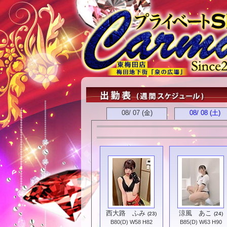
08/ 07 (金)
08/ 08
(土)
西大路 ふみ
涼風 あこ
(23)
(24)
B80(D) W58 H82
B85(D) W63 H90