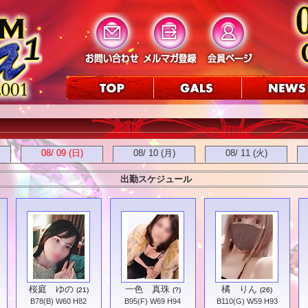
08/ 09
(日)
08/ 10 (月)
08/ 11 (火)
出勤スケジュール
桜庭 ゆの
一色 真珠
橘 りん
(21)
(?)
(26)
B78(B) W60 H82
B95(F) W69 H94
B110(G) W59 H93