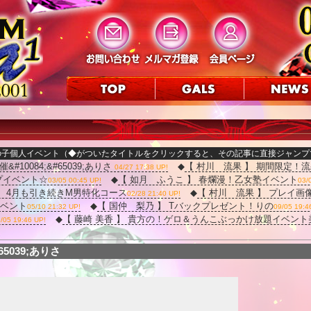
の子個人イベント（◆がついたタイトルをクリックすると、その記事に直接ジャンプ
10084;&#65039;ありさ
◆
【 村川 流果 】 期間限定！
04/27 17:38 UP!
プイベント☆
◆
【 如月 ふうこ 】 春爛漫！乙女塾イベント
03/05 00:45 UP!
03/
】 4月も引き続きM男特化コース
◆
【 村川 流果 】 プレイ画
02/28 21:40 UP!
イベント
◆
【 国仲 梨乃 】 Tバックプレゼント！りの
05/10 21:32 UP!
09/05 19:4
◆
【 藤崎 美香 】 貴方の！ゲロ＆うんこぶっかけ放題イベント
/05 19:46 UP!
65039;ありさ