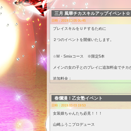
GW出勤少ないですが、宜しくお願いします
・Mコース
三月 風華チカスキルアップイベント
・MIXコース
日時：2019.03.05 00:45
・流果限定 くすぐり特化コース
・格闘コース各種
プレイスキルをＵＰするために
・超エロ格闘コース
２つのイベントを開催いたします。
に、おきまして。
ご指名の上、
☆M・Smixコース ※限定5本
「延長無料サービス希望！」と、
メインの女の子とのプレイに追加料金でチカ
ご予約くださると、
追加料金：
60分コース以上→15分延長無料サービス！
60分；（会員様）5000円 （ご新規様） 60
90分コース以上→20分延長無料サービス！！
90分；（会員様）8000円 （ご新規様） 90
春爛漫！乙女塾イベント
120分コース以上→30分延長無料サービス！
日時：2019.03.03 19:53
メインの女の子
女装娘ちゃんたち必見！！！
自由恋愛コース各種→
対象:国仲梨乃さん、村川流果さん
保証時間4時間半のところ、
山崎ふうこプロデュース
ご飯とか！飲みとか！カラオケとか！笑