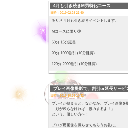
120分 16000円
4月も引き続きM男特化コース
・Mコース
日時：2019.02.28 21:40
貴方のストレス吐き出してみませんか？
・MIXコース
ありさ４月も引き続きイベントします。
電話でご予約の際に「国仲梨乃指名レンタル
・超エロ格闘コース
Mコースに限り😘
通常のプレイに組み入れる場合はその旨お伝
（※メイクの施術に時間を要するため、各コー
60分 15分延長
【オプション】
そして引き続き「自由恋愛コース、四時間保
90分 1000割引 (10分延長)
・山崎ふうこによる本格ヘアメイク（持ち込
通常10万近いコースが
120分 2000割引 (10分延長)
→5000円
Mコース5万5千円
180分 2000割引 (15分延長)
・弧月龍刃による本格撮影
S、ミックスコース6万5千円と大変お得にな
と、M男くん限定コースを設けました✨
プレイ画像撮影で、割引or延長サービ
→5000円
ゆっくりプレイしたい方にオススメ！
日時：2018.10.23 18:32
(*)野外30分コースは対応してないので、60
プレイが始まると、なかなか、プレイ画像を
・弧月龍刃による本格緊縛
ただしプレイのみ！という方は4時間となり
ド変態なマゾくん❤️
「顔が映らなければ、協力するよ！」
という、優しい方へ！
→5000円
お食事やお茶のデートを入れてくれる方のみ
ありさと楽しい事致しましょうね‼️
ブログ用画像を撮らせてもらうお礼に、
※各オプションどれを付けるのか選択可能です
今のところこちらの期限は3月末までです！