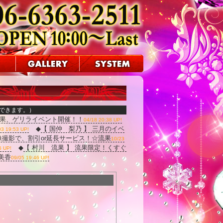
できます。）
流果、ゲリライベント開催！！
04/18 20:38 UP!
◆
【 国仲 梨乃 】 三月のイベ
03 19:53 UP!
像撮影で、割引or延長サービス！☆流果
10/23
◆
【 村川 流果 】 流果限定！くすぐ
6 UP!
美香
09/05 19:46 UP!