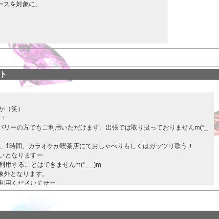
ースを対象に、
120分以上のコースがオススメです✨
能です◎
つりの準備があるため、ご予約の際に、必ず、
ント
！（または2番）」
す☆
か（笑）
長！
す。
バリーの方でもご利用いただけます。出張では取り扱っておりませんm(*_
スで、1時間、カラオケか喫茶店にておしゃべりもしくはガッツリ歌う！
ん。
いとなりますー
、チャンス！^ ^
用することはできませんm(*_ _)m
象外となります。
利用くださいませー