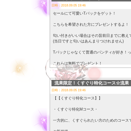
もしくは、
日時：2018.09.05 19:46
500mlの缶ビール１本✨
にしてくださった方にはー
セールにて可愛いTバックをゲット！
15分延長✨
と致しますーヾ(〃^∇^)ﾉ
こちらを希望された方にプレゼントするよ！
(３)：ジュース２本とハーゲ
ハーゲンダッツ3個とかは、お
匂い付きがいい場合はその旨前日までに教え
お酒は多めだと喜びます💓💓
(当日ですと匂いはあんまりつけれません)
缶ビールがいいなぁーヾ(〃^∇^
ご利用の方はお早めにご予約
Tバックじゃなくて普通のパンティが好き！
特に、(２)の、カラオケ60
ご予約状況によってはお受け
これらは無料でプレゼント！
先にメールにてご相談くださ
maju@carma.jp
予約の際に必ず電話で伝えるかあらかじめメ
↑↑↑↑
流果限定！くすぐり特化コース☆流果
こちらまで！
サイズはLなので男性でも履けますよ！
イベント期間は決めてないです
日時：2018.09.05 19:46
パンストが欲しい方もあらかじめおしゃって
【【くすぐり特化コース】】
メールはこちらまで↓
・くすぐり特化Mコース・
rino@carma.jp
一方的に、くすぐられたい方のためのコースです