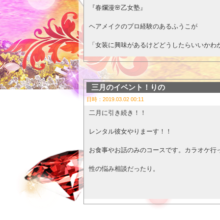
デートありの方に限り！
☆アスリートコース
『春爛漫🌸乙女塾』
5時間半に拡大！！
ちかは従来本指名の方のみ対応させていただ
ヘアメイクのプロ経験のあるふうこが
【注意！！】↓↓↓
が、このイベントでは下記にある対象の女の
「女装に興味があるけどどうしたらいいかわ
時間枠の確保のため、必ず、イベント利用の
アスリートコースをご新規様、まだチカと遊
「どんな風にすれば自分のなりたい女の娘に
忘れてしまうと、対応できない場合も出てき
他イベントや、割引との併用は、不可となり
対応させていただきます。
「理想的な自分になりたい！」などなど
以上、あらかじめ、ご了承下さいね！
三月のイベント！りの
さらに次回チカと遊ぶアスリートコース以外
日時：2019.03.02 00:11
女装娘ちゃんたちのお悩みを大解決します😊
二月に引き続き！！
なんと！なんと！！なんと！！！
対象:国仲梨乃さん、七色ヒカルさん、山崎
レンタル彼女やりまーす！！
弧月さんによる本格的な一眼レフでの撮影も
お食事やお話のみのコースです。カラオケ行
どうぞスキルＵＰのお手伝いをお願いいたし
さらに緊縛師 弧月さんの緊縛オプションも
性の悩み相談だったり。
プロのヘアメイクとプロの緊縛師による撮影と
美しくなった自分をより綺麗な姿で撮影して
60分 8000円
【対応コース】
90分 12000円