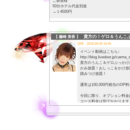
ご新規様
50分ホテル代金別途
→１4500円
会員様
50分ホテル代金別途
→１3500円
貴方の！ゲロ＆うんこ
【 藤崎 美香 】
日時：2018.09.05 19:46
ご新規様ホテル代金別途
７０分→１６０００円
イベント動画はこちら↓
http://blog.livedoor.jp/carma
会員様ホテル代金別途
貴方のうんこ＆ゲロぶっかけ
７０分→１５０００円
かみ放題！おしっこをかけ放
踏みつけ放題！
ご新規様ホテル代金別途
１０５分→２４０００円
通常は100,000円相当のO
会員様ホテル代金別途
今回に限り、オプション料金は
１０５分→２３０００円
コース料金は別でかかります
(食べるのは料金は別です)
ご新規様 ホテル代金別途
１３５分→３４０００円
即尺、顔射、ごっくん、おし
会員様ホテル代金別途