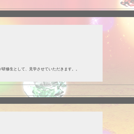
☆
が研修生として、見学させていただきます。。
00円
00円
！