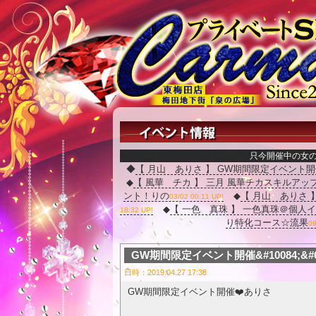
只今開催中の女
◆
【 月山 ありさ 】 GW期間限定イベント開催&#
◆
【 風華 チカ 】 三月 風華チカスキルアッ
ント！りの
◆
【 月山 ありさ 
03/02 00:11 UP!
◆
【 一色 真珠 】 一色真珠＠個人
18:32 UP!
り特化コース☆流果
09
GW期間限定イベント開催&#10084;&#
日時：2019.04.27 17:38
GW期間限定イベント開催❤️ありさ