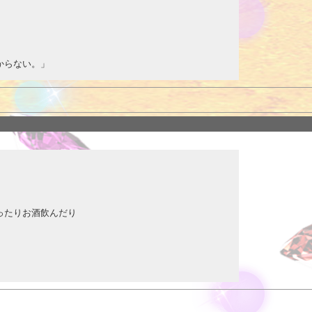
いております。
子との
からない。」
旨を、お電話にてお伝えくださいね！
んだ事の無い会員様にも
なれるの？」
ます☆
ます☆
の全コースで使える10分延長チケットを差し上げます！

ふうこさん、千羽鬼裸さん、一色真珠さん
可能✨
ったりお酒飲んだり
ます！
つけることもできちゃいます
緊縛💋
みませんか？