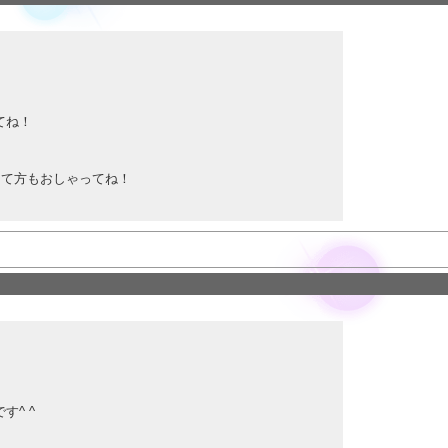
ンダッツアイス１個もしくは500mlのビール1本で15分延長！
気持ちは嬉しいけどやめてね💦お腹壊します(´；ω；｀)
てね！
)ﾉ
くださいませー
って方もおしゃってね！
分プラスをご希望の方
できない場合もありますので、
いませー
ールで伝えてください！
けど、今月末くらいまで(ΦωΦ)ﾌﾌﾌ…
くれたらプレゼント！
^ ^