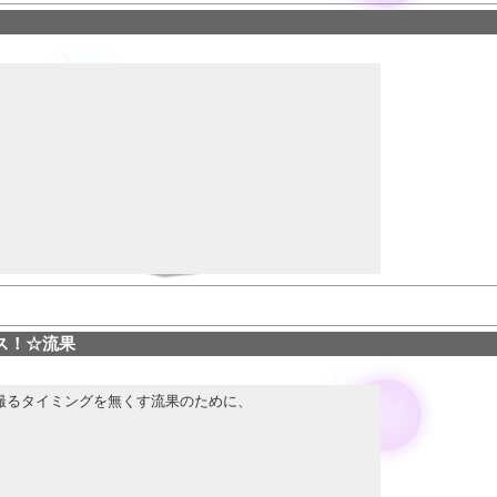
彼女」とお伝えください。
えください。
ス90分以上のみ対応です。）
証を五時間保証に！！」
みウィッグの場合少しヘアアレンジサービスします💕）
ってますよ！
ス！☆流果
分からでお願いしますね😊
撮るタイミングを無くす流果のために、
ます。
5時間です。
❤️