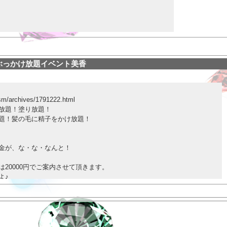
ぶっかけ放題イベント美香
_sm/archives/1791222.html
放題！塗り放題！
題！髪の毛に精子をかけ放題！
P料金が、な・な・なんと！
20000円でご案内させて頂きます。
よ♪
っこお口受け、無料