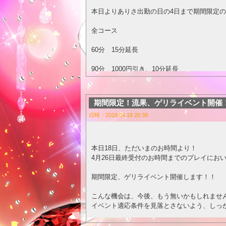
本日よりありさ出勤の日の4日まで期間限定の
全コース
60分 15分延長
90分 1000円引き、10分延長
120分 2000円引き、10分延長
期間限定！流果、ゲリライベント開催
180分 2000円引き、15分延長
日時：2019.04.18 20:38
となります‼️
本日18日、ただいまのお時間より！
合言葉は・・・
4月26日最終受付のお時間までのプレイにお
「ゴールデンウィーク！！」
期間限定、ゲリライベント開催します！！
・・・です♡
こんな機会は、今後、もう無いかもしれませ
イベント適応条件を見落とさないよう、しっか
必ず、「月山 ありさ」ご指名でお願いしま
流果が対応する、