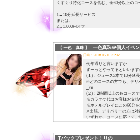
お待ちしてます💋
くすぐり特化コースを含む、全60分以上のコ
※バッチリメイクと撮影をご希望される場合は
楽しい時間をお約束しますね
1→10分延長サービス
または、
※メイクや撮影した後のプレイももちろん可
2→1,000円オフ
の、どちらかを、ご利用いただけます！
【イベント期間】
常時使えますが、ただ、時間枠の確保と、お
・3月末まで行なってます😊
一色真珠＠個人イベ
【 一色 真珠 】
「村川 流果の、ブログ写真イベントで、1 番
日時：2018.05.10 21:32
と、希望の旨をお伝え下さい！
春は乙女の季節ですよん🎀
例年通りと言いますか
忘れてしまうと、対象外になる場合がありま
ガールズトークしましょっ💗✨
ずーっとやってるといいます
(１)：ジュース3本で10分延
他イベント、他割引等の併用は、お断りしま
※どのコースの方でも、デリ
3Pは、相手があるため、適応しません。
_)m
(２)：2時間以上の各コー
以上！期限は、いまのところ、設けていませ
※カラオケ代はお客様お支払
ブログに載るのが好きな羞恥好きMさんたちも
※ホテルプレイにこの60分を利
※出張、デリバリーの方は対
ruka@carma.jp
いずれか、コースに応じてご
で！
ジュース3本のうち、1本を
ハーゲンダッツアイス１個✨
Tバックプレゼント！りの