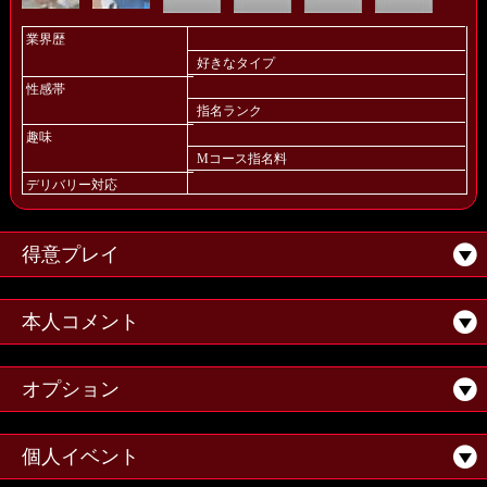
業界歴
好きなタイプ
性感帯
指名ランク
趣味
Mコース指名料
デリバリー対応
得意プレイ
本人コメント
オプション
個人イベント